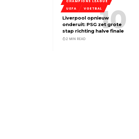
CHAMPIONS LEAGUE
UEFA
VOETBAL
Liverpool opnieuw
onderuit: PSG zet grote
stap richting halve finale
2 MIN READ