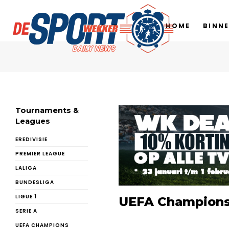
HOME
BINN
Tournaments &
Leagues
EREDIVISIE
PREMIER LEAGUE
LALIGA
BUNDESLIGA
LIGUE 1
UEFA Champions
SERIE A
UEFA CHAMPIONS