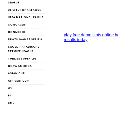
LEAGUE
UEFA EUROPA LEAGUE
UEFA NATIONS LEAGUE
CONCACAF
CONMEBOL
BRAZILIAANSE SERIE A
SAOEDI-ARABISCHE
PREMIER LEAGUE
TURKSE SUPER LIG
COPA AMERICA
ASIAN CUP
AFRICAN CUP
WK
EK
SML