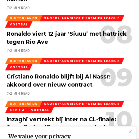
2 MIN READ
BUITENLANDS
SAOEDI-ARABISCHE PREMIER LEAGUE
VOETBAL
Ronaldo viert 12 jaar ‘Siuuu’ met hattrick
tegen Rio Ave
2 MIN READ
BUITENLANDS
SAOEDI-ARABISCHE PREMIER LEAGUE
VOETBAL
Cristiano Ronaldo blijft bij Al Nassr:
akkoord over nieuw contract
2 MIN READ
BUITENLANDS
SAOEDI-ARABISCHE PREMIER LEAGUE
SERIE A
VOETBAL
Inzaghi vertrekt bij Inter na CL-finale:
Saoedisch miljoenencontract lonkt
We value your privacy
3 MIN READ