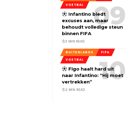
VOETBAL
Infantino biedt
excuses aan, maar
behoudt volledige steun
binnen FIFA
3 MIN READ
BUITENLANDS
FIFA
VOETBAL
Figo haalt hard uit
naar Infantino: “Hij moet
vertrekken”
2 MIN READ