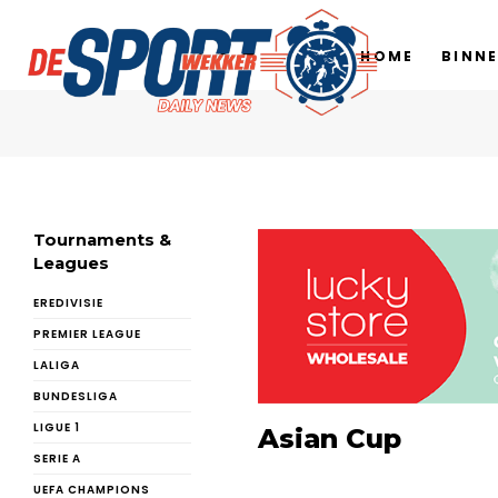
HOME
BINN
Tournaments &
Leagues
EREDIVISIE
PREMIER LEAGUE
LALIGA
BUNDESLIGA
LIGUE 1
Asian Cup
SERIE A
UEFA CHAMPIONS