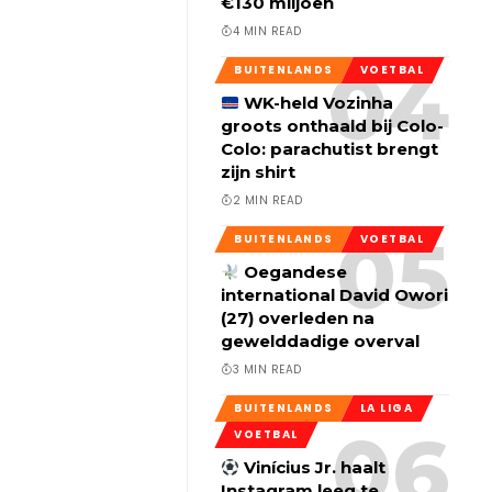
€130 miljoen
4 MIN READ
BUITENLANDS
VOETBAL
WK-held Vozinha
groots onthaald bij Colo-
Colo: parachutist brengt
zijn shirt
2 MIN READ
BUITENLANDS
VOETBAL
Oegandese
international David Owori
(27) overleden na
gewelddadige overval
3 MIN READ
BUITENLANDS
LA LIGA
VOETBAL
Vinícius Jr. haalt
Instagram leeg te