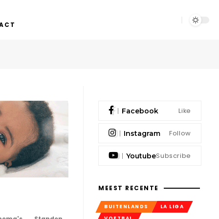
ACT
Like
Facebook
Follow
Instagram
Subscribe
Youtube
MEEST RECENTE
BUITENLANDS
LA LIGA
VOETBAL
hema's
Standen