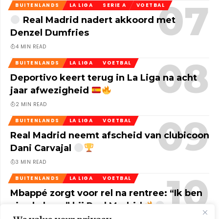
BUITENLANDS
LA LIGA
SERIE A
VOETBAL
Real Madrid nadert akkoord met
Denzel Dumfries
4 MIN READ
BUITENLANDS
LA LIGA
VOETBAL
Deportivo keert terug in La Liga na acht
jaar afwezigheid
2 MIN READ
BUITENLANDS
LA LIGA
VOETBAL
Real Madrid neemt afscheid van clubicoon
Dani Carvajal
3 MIN READ
BUITENLANDS
LA LIGA
VOETBAL
Mbappé zorgt voor rel na rentree: “Ik ben
vierde keus” bij Real Madrid