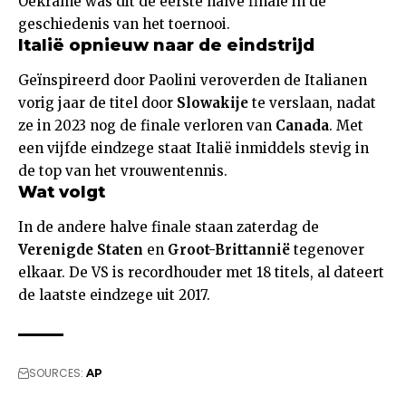
Oekraïne was dit de eerste halve finale in de
geschiedenis van het toernooi.
Italië opnieuw naar de eindstrijd
Geïnspireerd door Paolini veroverden de Italianen
vorig jaar de titel door
Slowakije
te verslaan, nadat
ze in 2023 nog de finale verloren van
Canada
. Met
een vijfde eindzege staat Italië inmiddels stevig in
de top van het vrouwentennis.
Wat volgt
In de andere halve finale staan zaterdag de
Verenigde Staten
en
Groot-Brittannië
tegenover
elkaar. De VS is recordhouder met 18 titels, al dateert
de laatste eindzege uit 2017.
SOURCES:
AP