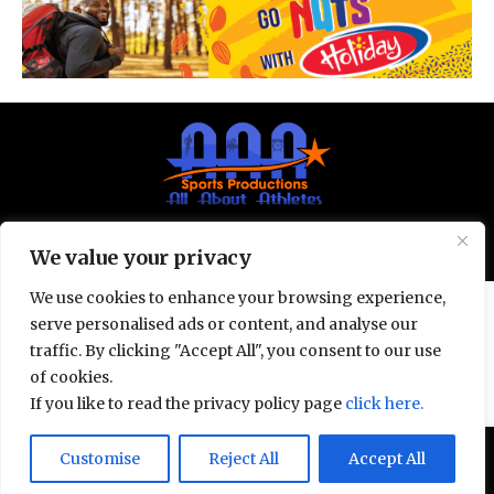
© All Rights Reserved 2025.
Privacy Policy.
We value your privacy
We use cookies to enhance your browsing experience,
serve personalised ads or content, and analyse our
traffic. By clicking "Accept All", you consent to our use
of cookies.
If you like to read the privacy policy page
click here.
Door deze site te gebruiken, ga je akkoord met het
Customise
Reject All
Accept All
Accept
Privacybeleid
en de
Gebruiksvoorwaarden
.