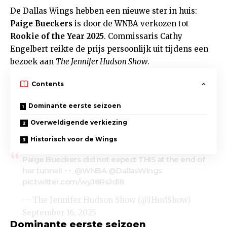
De Dallas Wings hebben een nieuwe ster in huis:
Paige Bueckers
is door de WNBA verkozen tot
Rookie of the Year 2025
. Commissaris Cathy
Engelbert reikte de prijs persoonlijk uit tijdens een
bezoek aan
The Jennifer Hudson Show
.
Contents
Dominante eerste seizoen
Overweldigende verkiezing
Historisch voor de Wings
Paige Bueckers did not expect THIS at the end of
her tunnel!
@WNBA
@DallasWings
pic.twitter.com/wyJ8RsJdl8
— The Jennifer Hudson Show (@JHudShow)
September 16, 2025
Dominante eerste seizoen