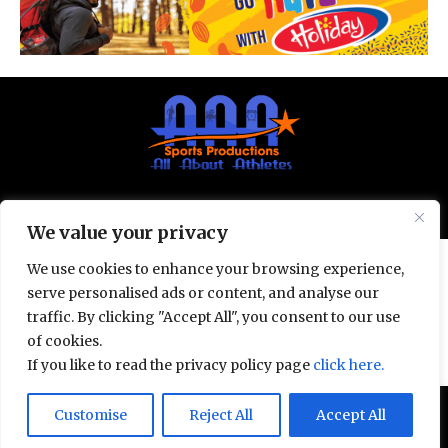
© All Rights Reserved 2025.
Privacy Policy.
We value your privacy
We use cookies to enhance your browsing experience,
serve personalised ads or content, and analyse our
traffic. By clicking "Accept All", you consent to our use
of cookies.
If you like to read the privacy policy page
click here.
Door deze site te gebruiken, ga je akkoord met het
Customise
Reject All
Accept All
Accept
Privacybeleid
en de
Gebruiksvoorwaarden
.