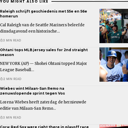
YOU MIGHT ALSO LIKE
Raleigh schrijft geschiedenis met 55e en 56e
homerun
Cal Raleigh van de Seattle Mariners beleefde
dinsdagavond een historische…
3 MIN READ
Ohtani tops MLB jersey sales for 2nd straight
season
NEW YORK (AP) — Shohei Ohtani topped Major
League Baseball…
2 MIN READ
Wiebes wint Milaan-San Remo na
zenuwslopende sprint tegen Vos
Lorena Wiebes heeft zaterdag de hernieuwde
editie van Milaan-San Remo…
3 MIN READ
Cora: Red Sox were right there in playoff race