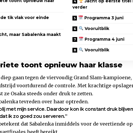
ete toont opnieuw haar
Jacht op eerste titel 
verder
de tik vlak voor einde
Programma 3 juni
Vooruitblik
ht, maar Sabalenka maakt
Programma 4 juni
Vooruitblik
iete toont opnieuw haar klasse
diep gaan tegen de viervoudig Grand Slam-kampioene,
strijd voortdurend de controle. Met krachtige opslagen
t ze Osaka steeds onder druk te zetten.
balenka tevreden over haar optreden.
blij met mijn service. Daardoor kon ik constant druk blijven
dat ik zo goed zou serveren.”
etekent dat Sabalenka inmiddels voor de veertiende o
artfinales heeft bereikt.