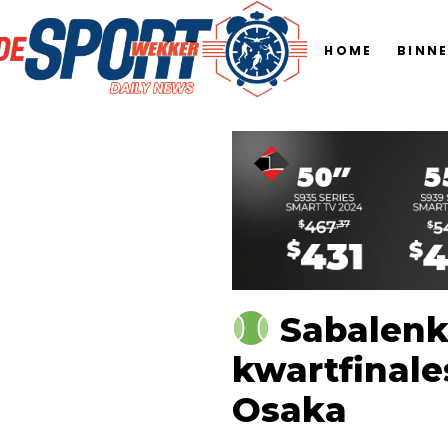
HOME
BINN
Sabalenk
kwartfinale
Osaka