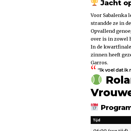
Jacht op
Voor Sabalenka le
strandde ze in de
Opvallend genoeg
over is in zowel
In de kwartfinale
zinnen heeft geze
Garros.
“Ik voel dat i
Rola
Vrouw
Program
Tijd
06:00 (sur tijd)