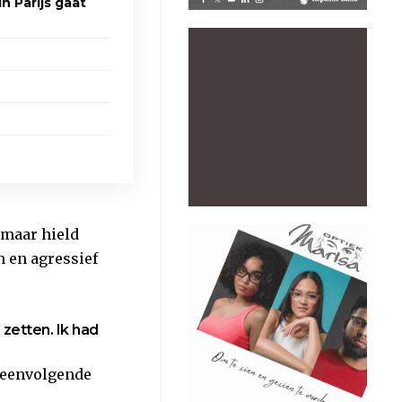
in Parijs gaat
 maar hield
 en agressief
 zetten. Ik had
peenvolgende