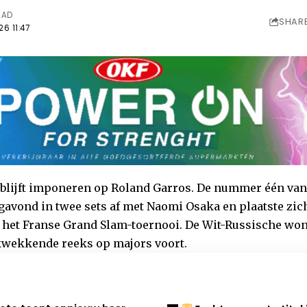
EAD
SHAR
6 11:47
blijft imponeren op Roland Garros. De nummer één van
vond in twee sets af met Naomi Osaka en plaatste zic
 het Franse Grand Slam-toernooi. De Wit-Russische won 
kwekkende reeks op majors voort.