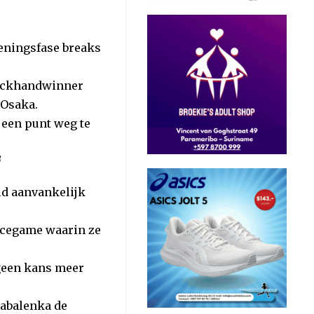
peningsfase breaks
 backhandwinner
 Osaka.
 een punt weg te
f
eld aanvankelijk
vicegame waarin ze
geen kans meer
Sabalenka de