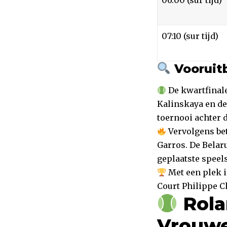
07:10 (sur tijd)
Vooruitb
De kwartfinale
Kalinskaya en de
toernooi achter d
Vervolgens be
Garros. De Belaru
geplaatste speels
Met een plek i
Court Philippe Ch
Rola
Vrouw