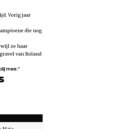
jd. Vorig jaar
kampioene die nog
wijl ze haar
 gravel van Roland
lij mee.”
s
s Maja