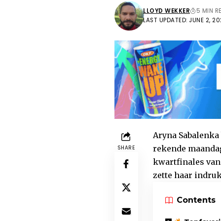
LLOYD WEKKER
5 MIN R
LAST UPDATED: JUNE 2, 202
Aryna Sabalenka 
rekende maandaga
SHARE
kwartfinales van
zette haar indru
Contents