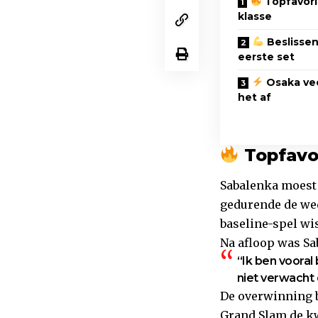
Topfavori
klasse
Beslissen
eerste set
Osaka vec
het af
Topfavor
Sabalenka moest 
gedurende de wed
baseline-spel wis
Na afloop was Sa
“Ik ben vooral 
niet verwacht 
De overwinning b
Grand Slam de kw