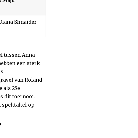
Diana Shnaider
el tussen Anna
hebben een sterk
s.
ravel van Roland
e als 25e
s dit toernooi.
n spektakel op
e