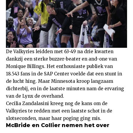
De Valkyries leidden met 63-49 na drie kwarten
dankzij een sterke buzzer-beater en and-one van
Monique Billings. Het enthousiaste publiek van
18.543 fans in de SAP Center voelde dat een stunt in
de lucht hing. Maar Minnesota kroop langzaam
dichterbij, en in de laatste minuten nam de ervaring
van de Lynx de overhand.
Cecilia Zandalasini kreeg nog de kans om de
Valkyries te redden met een laatste schot in de
slotseconden, maar haar poging ging mis.
McBride en Collier nemen het over