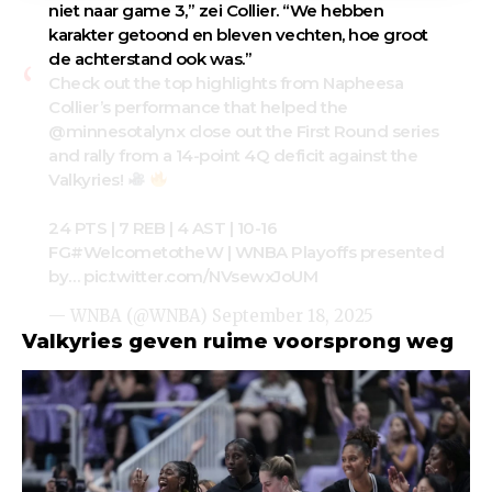
niet naar game 3,” zei Collier. “We hebben
karakter getoond en bleven vechten, hoe groot
de achterstand ook was.”
Check out the top highlights from Napheesa
Collier’s performance that helped the
@minnesotalynx
close out the First Round series
and rally from a 14-point 4Q deficit against the
Valkyries!
24 PTS | 7 REB | 4 AST | 10-16
FG
#WelcometotheW
| WNBA Playoffs presented
by…
pic.twitter.com/NVsewxJoUM
— WNBA (@WNBA)
September 18, 2025
Valkyries geven ruime voorsprong weg