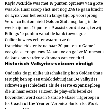
Kayla McBride was met 18 punten opnieuw van grote
waarde. Haar scoop shot met nog 2:48 te gaan bracht
de Lynx voor het eerst in lange tijd op voorsprong.
Veronica Burton hield Golden State nog lang in de
wedstrijd met 13 punten, 9 assists en 4 steals, terwijl
Billings 15 punten vanaf de bank toevoegde.
Collier bewees echter waarom ze de
franchiseleidster is: na haar 20 punten in Game 1
voegde ze er opnieuw 24 aan toe en gaf ze Minnesota
de kans om verder te dromen van een titel.
Historisch Valkyries-seizoen eindigt
Ondanks de pijnlijke uitschakeling kan Golden State
terugkijken op een uniek debuutjaar. De Valkyries
schreven geschiedenis als de eerste expansieploeg
die in haar eerste seizoen de play-offs bereikte.
Bovendien werd coach Natalie Nakase uitgeroepen
tot
Coach of the Year
en Veronica Burton tot
Most