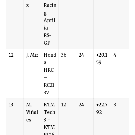
z
Racin
g –
April
ia
RS-
GP
12
J. Mir
Hond
36
24
+20.1
4
a
59
HRC
–
RC21
3V
13
M.
KTM
12
24
+22.7
3
Viñal
Tech
92
es
3 –
KTM
RC16