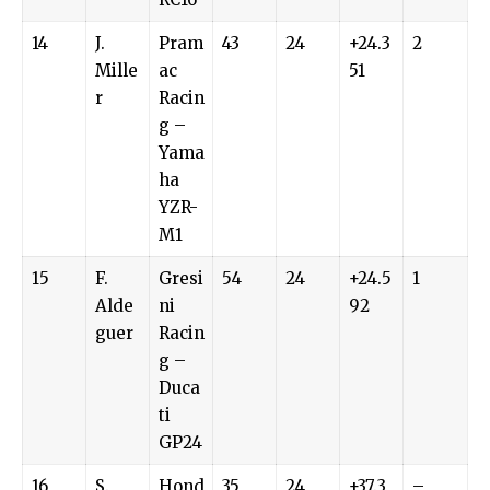
14
J.
Pram
43
24
+24.3
2
Mille
ac
51
r
Racin
g –
Yama
ha
YZR-
M1
15
F.
Gresi
54
24
+24.5
1
Alde
ni
92
guer
Racin
g –
Duca
ti
GP24
16
S.
Hond
35
24
+37.3
–