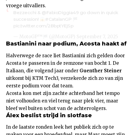
vroege uitvallers.
Bezzecchi &
@FabioDiggia49
go down in quick
succession!
#CatalanGP
pic.twitter.com/2BbptYEjSp
— MotoGP™
(@MotoGP)
September 7, 2025
Bastianini naar podium, Acosta haakt af
Halverwege de race liet Bastianini zich gelden door
Acosta te passeren in de remzone van bocht 1. De
Italiaan, die volgend jaar onder
Guenther Steiner
uitkomt bij KTM Tech3, verzekerde zich zo van zijn
eerste podium voor dat team.
Acosta kon met zijn zachte achterband het tempo
niet volhouden en viel terug naar plek vier, maar
bleef wel buiten schot van de achtervolgers.
Álex beslist strijd in slotfase
In de laatste ronden leek het publiek zich op te
maken voor een broederduel, maar Marc moest zijn