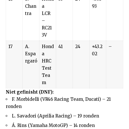
Chan
a
93
tra
LCR
–
RC21
3V
17
A.
Hond
41
24
+43.2
–
Espa
a
02
rgaró
HRC
Test
Tea
m
Niet gefinisht (DNF):
F. Morbidelli (VR46 Racing Team, Ducati) – 21
ronden
L. Savadori (Aprilia Racing) – 19 ronden
Á. Rins (Yamaha MotoGP) – 14 ronden