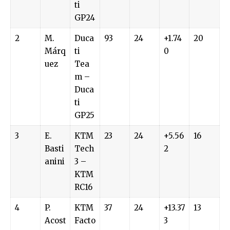
ti
GP24
2
M.
Duca
93
24
+1.74
20
Márq
ti
0
uez
Tea
m –
Duca
ti
GP25
3
E.
KTM
23
24
+5.56
16
Basti
Tech
2
anini
3 –
KTM
RC16
4
P.
KTM
37
24
+13.37
13
Acost
Facto
3