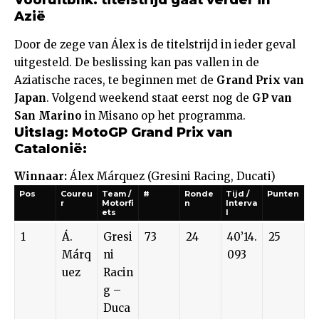
Vooruitblik: titelstrijd gaat verder in
Azië
Door de zege van Álex is de titelstrijd in ieder geval
uitgesteld. De beslissing kan pas vallen in de
Aziatische races, te beginnen met de
Grand Prix van
Japan
. Volgend weekend staat eerst nog de
GP van
San Marino
in Misano op het programma.
Uitslag: MotoGP Grand Prix van
Catalonië:
Winnaar:
Álex Márquez (Gresini Racing, Ducati)
Pos
Coureu
Team /
#
Ronde
Tijd /
Punten
r
Motorfi
n
Interva
ets
l
1
Á.
Gresi
73
24
40’14.
25
Márq
ni
093
uez
Racin
g –
Duca