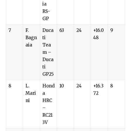
ia
RS-
GP
7
F.
Duca
63
24
+16.0
9
Bagn
ti
48
aia
Tea
m –
Duca
ti
GP25
8
L.
Hond
10
24
+16.3
8
Mari
a
72
ni
HRC
–
RC21
3V