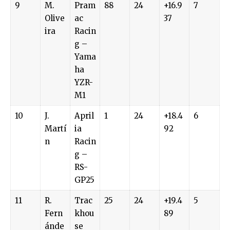
9
M.
Pram
88
24
+16.9
7
Olive
ac
37
ira
Racin
g –
Yama
ha
YZR-
M1
10
J.
April
1
24
+18.4
6
Martí
ia
92
n
Racin
g –
RS-
GP25
11
R.
Trac
25
24
+19.4
5
Fern
khou
89
ánde
se