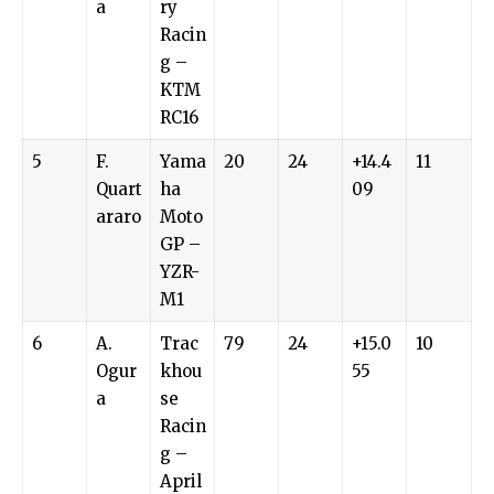
a
ry
Racin
g –
KTM
RC16
5
F.
Yama
20
24
+14.4
11
Quart
ha
09
araro
Moto
GP –
YZR-
M1
6
A.
Trac
79
24
+15.0
10
Ogur
khou
55
a
se
Racin
g –
April