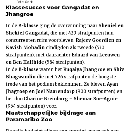
Foto: Sark
Klassesucces voor Gangadat en
Jhangroe
In de
A-klasse
ging de overwinning naar
Sheniel en
Shekiel Gangadat
, die met 429 strafpunten hun
concurrenten ruim voorbleven.
Rajeev Goerdien en
Kavish Mohadin
eindigden als tweede (530
strafpunten), met daarachter
Eduard van Leeuwen
en Ben Halfhide
(584 strafpunten).
In de
B-klasse
waren het
Ruqaiya Jhangroe en Shiv
Bhagwandin
die met 726 strafpunten de hoogste
trede van het podium beklommen. Ze bleven
Ayan
Jhagroep en Joel Naarendorp
(900 strafpunten) en
het duo
Charine Breinburg – Shemar Soe-Agnie
(954 strafpunten) voor.
Maatschappelijke bijdrage aan
Paramaribo Zoo