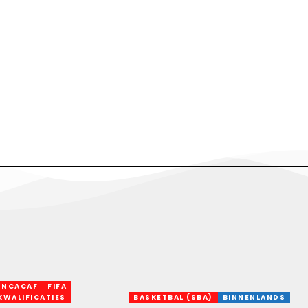
ONCACAF
FIFA
KWALIFICATIES
BASKETBAL (SBA)
BINNENLANDS