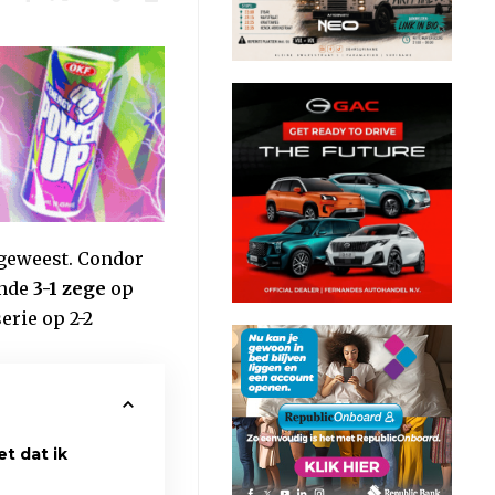
ggeweest. Condor
ende
3-1 zege
op
serie op 2-2
et dat ik