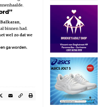
innenhaalde.
ord”
 Balkaran
,
 al binnen had.
et wel zo dat we
oen ga worden.