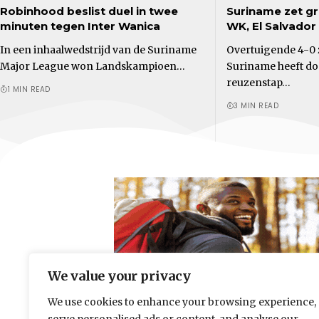
Robinhood beslist duel in twee
Suriname zet gr
minuten tegen Inter Wanica
WK, El Salvador
In een inhaalwedstrijd van de Suriname
Overtuigende 4-0 
Major League won Landskampioen…
Suriname heeft d
reuzenstap…
1 MIN READ
3 MIN READ
We value your privacy
We use cookies to enhance your browsing experience,