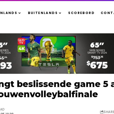
ENLANDS
BUITENLANDS
SCOREBORD
CONT
gt beslissende game 5 
rouwenvolleybalfinale
EAD
SHAR