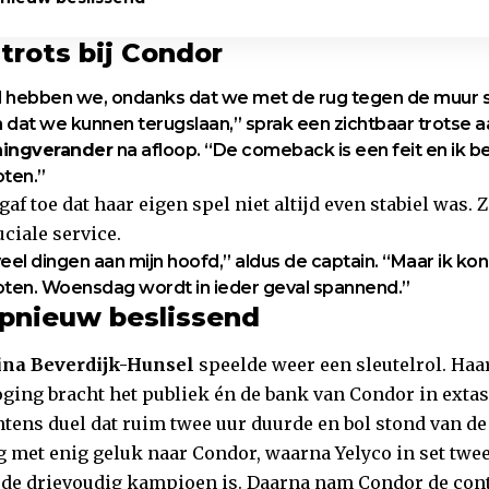
trots bij Condor
d hebben we, ondanks dat we met de rug tegen de muur 
dat we kunnen terugslaan,” sprak een zichtbaar trotse 
ingverander
na afloop. “De comeback is een feit en ik b
ten.”
f toe dat haar eigen spel niet altijd even stabiel was. 
uciale service.
veel dingen aan mijn hoofd,” aldus de captain. “Maar ik ko
ten. Woensdag wordt in ieder geval spannend.”
opnieuw beslissend
ina Beverdijk-Hunsel
speelde weer een sleutelrol. Ha
oging bracht het publiek én de bank van Condor in extas
ntens duel dat ruim twee uur duurde en bol stond van de
g met enig geluk naar Condor, waarna Yelyco in set twee
de drievoudig kampioen is. Daarna nam Condor de cont