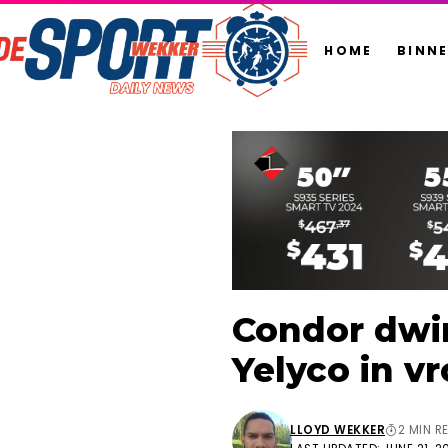
HOME
BINN
Condor dwin
Yelyco in v
LLOYD WEKKER
2 MIN R