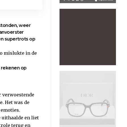
stonden, weer
aanvoerster
en supertrots op
Zo mislukte in de
n rekenen op
ar verwoestende
e. Het was de
 emoties.
 uithaalde en liet
role terug en