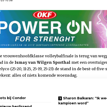
025 10:38
e vrouwenhoofdklasse volleybalfinale is terug van we
nd in de
Ismay van Wilgen Sporthal
met een overtuig
yco (25-20, 11-25, 25-19, 25-23) de stand in de best-of-five-
tekent: alles of niets komende woensdag.
ots bij Condor
Sharon Balkaran: “Ik we
kampioen word”
nieuw beslissend