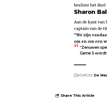
besliste het due
Sharon Bal
Aan de kant van Y
captain van de ti
“We zijn vandaa
om en om een we
“Zenuwen spee
Game 5 wordt al
SOURCES:
De War
Share This Article