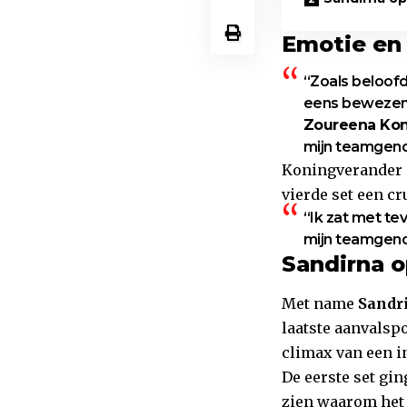
Emotie en 
“Zoals beloof
eens bewezen 
Zoureena Kon
mijn teamgeno
Koningverander ga
vierde set een cr
“Ik zat met te
mijn teamgeno
Sandirna 
Met name
Sandr
laatste aanvalsp
climax van een i
De eerste set gin
zien waarom het 