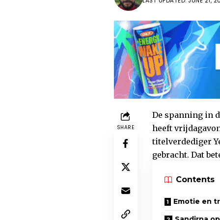
LAST UPDATED: JUNE 21, 2
De spanning in d
heeft vrijdagavo
SHARE
titelverdediger Yel
gebracht. Dat be
Contents
Emotie en tr
Sandirna op