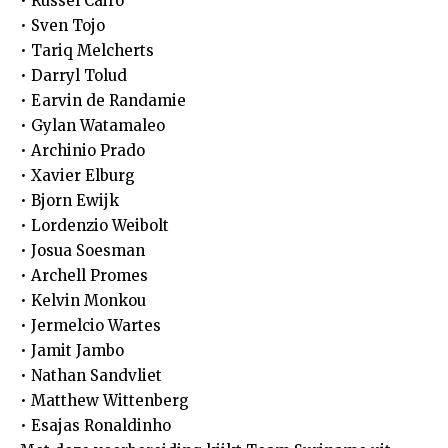
• Russel Cairo
• Sven Tojo
• Tariq Melcherts
• Darryl Tolud
• Earvin de Randamie
• Gylan Watamaleo
• Archinio Prado
• Xavier Elburg
• Bjorn Ewijk
• Lordenzio Weibolt
• Josua Soesman
• Archell Promes
• Kelvin Monkou
• Jermelcio Wartes
• Jamit Jambo
• Nathan Sandvliet
• Matthew Wittenberg
• Esajas Ronaldinho