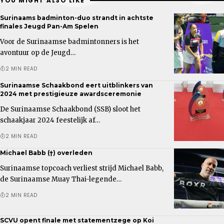
YOU MIGHT ALSO LIKE
Surinaams badminton-duo strandt in achtste
finales Jeugd Pan-Am Spelen
Voor de Surinaamse badmintonners is het
avontuur op de Jeugd…
2 MIN READ
Surinaamse Schaakbond eert uitblinkers van
2024 met prestigieuze awardsceremonie
De Surinaamse Schaakbond (SSB) sloot het
schaakjaar 2024 feestelijk af…
2 MIN READ
Michael Babb (†) overleden
Surinaamse topcoach verliest strijd Michael Babb,
de Surinaamse Muay Thai-legende…
2 MIN READ
SCVU opent finale met statementzege op Koi