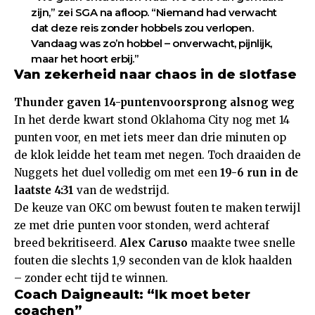
zijn,” zei SGA na afloop. “Niemand had verwacht
dat deze reis zonder hobbels zou verlopen.
Vandaag was zo’n hobbel – onverwacht, pijnlijk,
maar het hoort erbij.”
Van zekerheid naar chaos in de slotfase
Thunder gaven 14-puntenvoorsprong alsnog weg
In het derde kwart stond Oklahoma City nog met 14
punten voor, en met iets meer dan drie minuten op
de klok leidde het team met negen. Toch draaiden de
Nuggets het duel volledig om met een
19-6 run in de
laatste 4:31
van de wedstrijd.
De keuze van OKC om bewust fouten te maken terwijl
ze met drie punten voor stonden, werd achteraf
breed bekritiseerd.
Alex Caruso
maakte twee snelle
fouten die slechts 1,9 seconden van de klok haalden
– zonder echt tijd te winnen.
Coach Daigneault: “Ik moet beter
coachen”