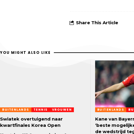
Share This Article
YOU MIGHT ALSO LIKE
BUITENLANDS
TENNIS
VROUWEN
BUITENLANDS
BU
Swiatek overtuigend naar
Kane van Bayern
kwartfinales Korea Open
‘beste mogelijke
de wedstrijd te