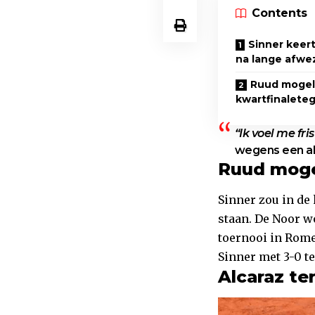
Contents
Sinner keert
na lange afwe
Ruud mogeli
kwartfinalete
“Ik voel me fri
wegens een a
Ruud mogel
Sinner zou in de
staan. De Noor wo
toernooi in Rom
Sinner met 3-0 t
Alcaraz te