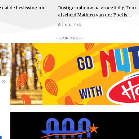
 dat de beslissing om
Rustige opbouw na vroegtijdig Tour-
afscheid Mathieu van der Poel is…
2 MIN READ
- SPONSORED -