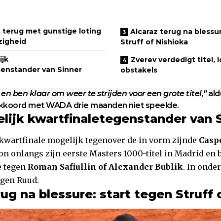
 terug met gunstige loting
Alcaraz terug na blessu
zigheid
Struff of Nishioka
jk
Zverev verdedigt titel, 
genstander van Sinner
obstakels
s en ben klaar om weer te strijden voor een grote titel,”
ald
kkoord met WADA drie maanden niet speelde.
ijk kwartfinaletegenstander van 
 kwartfinale mogelijk tegenover de in vorm zijnde
Casp
n onlangs zijn eerste Masters 1000-titel in Madrid en b
e tegen
Roman Safiullin of Alexander Bublik
. In onder
egen Ruud.
rug na blessure: start tegen Struff 