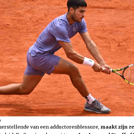
s
 herstellende van een adductorenblessure,
maakt zijn r