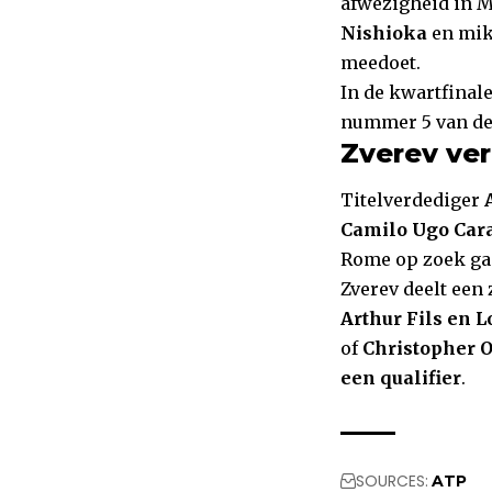
afwezigheid in M
Nishioka
en mikt
meedoet.
In de kwartfinal
nummer 5 van de
Zverev ver
Titelverdediger
Camilo Ugo Cara
Rome op zoek ga
Zverev deelt een
Arthur Fils en 
of
Christopher 
een qualifier
.
SOURCES:
ATP