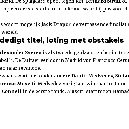
adrid. De Spanjaard opent tegen
Jan-Lennard Struff of
 op een eerste sterke run in Rome, waar hij pas voor d
es wacht mogelijk
Jack Draper
, de verrassende finalist
 wereld.
dedigt titel, loting met obstakels
Alexander Zverev
is als tweede geplaatst en begint tege
belli
. De Duitser verloor in Madrid van Francisco Ceru
an naar revanche.
 zwaar kwart met onder andere
Daniil Medvedev, Stefan
Lorenzo Musetti
. Medvedev, vorig jaar winnaar in Rome, t
O’Connell
in de eerste ronde. Musetti start tegen
Hamad 