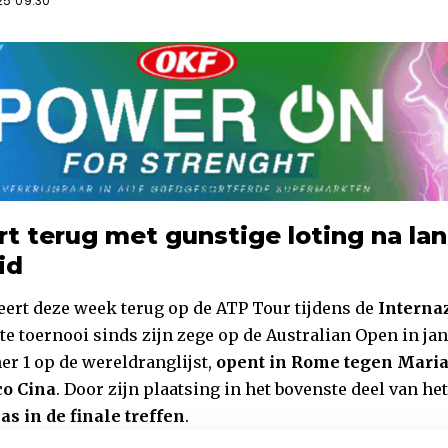
25 09:30
rt terug met gunstige loting na la
id
ert deze week terug op de ATP Tour tijdens de
Interna
ste toernooi sinds zijn zege op de Australian Open in janu
 1 op de wereldranglijst,
opent in Rome tegen Mari
co Cina
. Door zijn plaatsing in het bovenste deel van he
as in de finale treffen
.