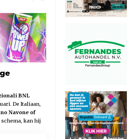
nge
zionali BNL
ari. De Italiaan,
ano Navone of
t schema, kan hij