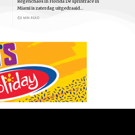
Regenchaos in Florida De sprintrace in
Miami is zaterdag uitgedraaid…
3 MIN READ