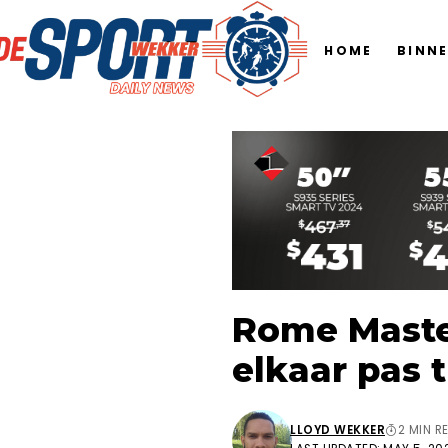
HOME
BINN
Rome Maste
elkaar pas t
LLOYD WEKKER
2 MIN R