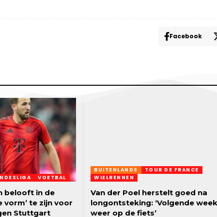
Facebook
BUITENLANDS
TOUR DE FRANCE
NDESLIGA
VOETBAL
WIELRENNEN
 belooft in de
Van der Poel herstelt goed na
 vorm’ te zijn voor
longontsteking: ‘Volgende wee
gen Stuttgart
weer op de fiets’