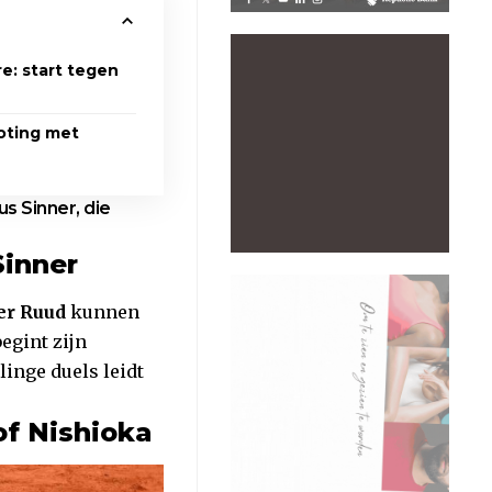
re: start tegen
loting met
us Sinner, die
Sinner
er Ruud
kunnen
egint zijn
linge duels leidt
of Nishioka