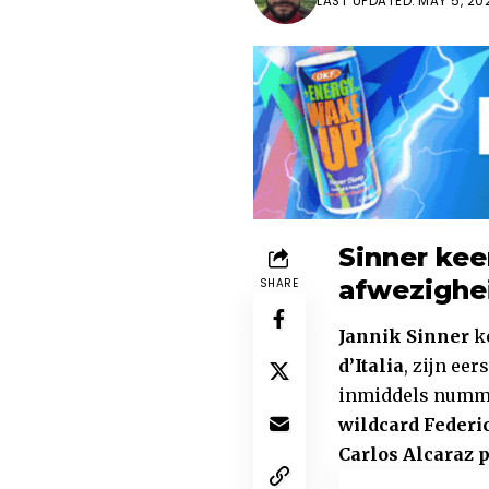
LAST UPDATED: MAY 5, 20
Sinner kee
afwezighe
SHARE
Jannik Sinner
ke
d’Italia
, zijn eer
inmiddels nummer
wildcard Federi
Carlos Alcaraz p