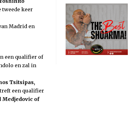
 Yoshihito
e tweede keer
 van Madrid en
n een qualifier of
ndolo en zal in
os Tsitsipas,
reft een qualifier
Medjedovic of