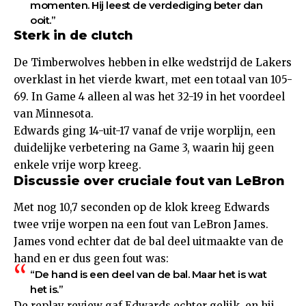
momenten. Hij leest de verdediging beter dan
ooit.”
Sterk in de clutch
De Timberwolves hebben in elke wedstrijd de Lakers
overklast in het vierde kwart, met een totaal van 105-
69. In Game 4 alleen al was het 32-19 in het voordeel
van Minnesota.
Edwards ging 14-uit-17 vanaf de vrije worplijn, een
duidelijke verbetering na Game 3, waarin hij geen
enkele vrije worp kreeg.
Discussie over cruciale fout van LeBron
Met nog 10,7 seconden op de klok kreeg Edwards
twee vrije worpen na een fout van LeBron James.
James vond echter dat de bal deel uitmaakte van de
hand en er dus geen fout was:
“De hand is een deel van de bal. Maar het is wat
het is.”
De replay review gaf Edwards echter gelijk, en hij