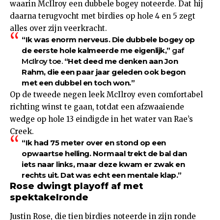
waarin McIlroy een dubbele bogey noteerde. Dat hij
daarna terugvocht met birdies op hole 4 en 5 zegt
alles over zijn veerkracht.
“Ik was enorm nerveus. Die dubbele bogey op
de eerste hole kalmeerde me eigenlijk,”
gaf
McIlroy toe.
“Het deed me denken aan Jon
Rahm, die een paar jaar geleden ook begon
met een dubbel en toch won.”
Op de tweede negen leek McIlroy even comfortabel
richting winst te gaan, totdat een afzwaaiende
wedge op hole 13 eindigde in het water van Rae’s
Creek.
“Ik had 75 meter over en stond op een
opwaartse helling. Normaal trekt de bal dan
iets naar links, maar deze kwam er zwak en
rechts uit. Dat was echt een mentale klap.”
Rose dwingt playoff af met
spektakelronde
Justin Rose, die tien birdies noteerde in zijn ronde