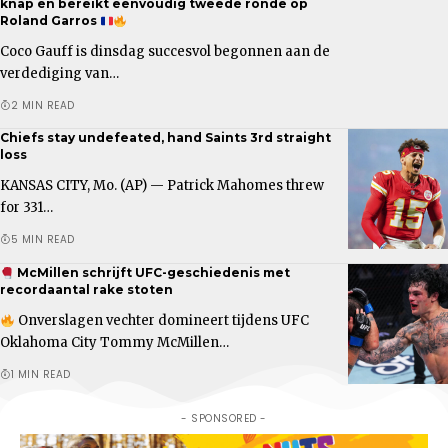
knap en bereikt eenvoudig tweede ronde op
Roland Garros
Coco Gauff is dinsdag succesvol begonnen aan de
verdediging van…
2 MIN READ
Chiefs stay undefeated, hand Saints 3rd straight
loss
KANSAS CITY, Mo. (AP) — Patrick Mahomes threw
for 331…
5 MIN READ
McMillen schrijft UFC-geschiedenis met
recordaantal rake stoten
Onverslagen vechter domineert tijdens UFC
Oklahoma City Tommy McMillen…
1 MIN READ
- SPONSORED -