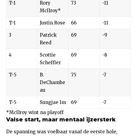
T-1
Rory
73
-11
McIlroy*
T-1
Justin Rose
66
-11
3
Patrick
69
-9
Reed
4
Scottie
69
-8
Scheffler
T-5
B.
75
-7
DeChambe
au
T-5
Sungjae Im
69
-7
*McIlroy wint na playoff
Valse start, maar mentaal ijzersterk
De spanning was voelbaar vanaf de eerste hole,