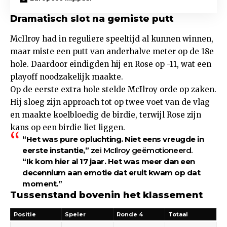
Dramatisch slot na gemiste putt
McIlroy had in reguliere speeltijd al kunnen winnen,
maar miste een putt van anderhalve meter op de 18e
hole. Daardoor eindigden hij en Rose op -11, wat een
playoff noodzakelijk maakte.
Op de eerste extra hole stelde McIlroy orde op zaken.
Hij sloeg zijn approach tot op twee voet van de vlag
en maakte koelbloedig de birdie, terwijl Rose zijn
kans op een birdie liet liggen.
“Het was pure opluchting. Niet eens vreugde in
eerste instantie,”
zei McIlroy geëmotioneerd.
“Ik kom hier al 17 jaar. Het was meer dan een
decennium aan emotie dat eruit kwam op dat
moment.”
Tussenstand bovenin het klassement
Positie
Speler
Ronde 4
Totaal