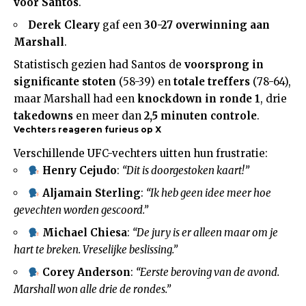
voor Santos
.
Derek Cleary
gaf een
30-27 overwinning aan
Marshall
.
Statistisch gezien had Santos de
voorsprong in
significante stoten
(58-39) en
totale treffers
(78-64),
maar Marshall had een
knockdown in ronde 1
, drie
takedowns
en meer dan
2,5 minuten controle
.
Vechters reageren furieus op X
Verschillende UFC-vechters uitten hun frustratie:
Henry Cejudo
:
“Dit is doorgestoken kaart!”
Aljamain Sterling
:
“Ik heb geen idee meer hoe
gevechten worden gescoord.”
Michael Chiesa
:
“De jury is er alleen maar om je
hart te breken. Vreselijke beslissing.”
Corey Anderson
:
“Eerste beroving van de avond.
Marshall won alle drie de rondes.”