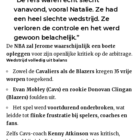
“De refs waren echt slecht
vanavond, vooral Natalie. Ze had
een heel slechte wedstrijd. Ze
verloren de controle en het werd
gewoon belachelijk.”
De
NBA zal Jerome waarschijnlijk een boete
opleggen
voor zijn openlijke kritiek op de arbitrage.
Wedstrijd volledig uit balans
Zowel de
Cavaliers als de Blazers
kregen
35 vrije
worpen
toegekend.
Evan Mobley (Cavs) en rookie Donovan Clingan
(Blazers)
foulden uit.
Het spel werd
voortdurend onderbroken
, wat
leidde tot
flinke frustratie bij spelers, coaches en
fans
.
Zelfs Cavs-coach
Kenny Atkinson
was kritisch,