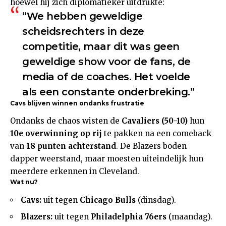
hoewel hij zich diplomatieker uitdrukte:
“We hebben geweldige
scheidsrechters in deze
competitie, maar dit was geen
geweldige show voor de fans, de
media of de coaches. Het voelde
als een constante onderbreking.”
Cavs blijven winnen ondanks frustratie
Ondanks de chaos wisten de
Cavaliers (50-10)
hun
10e overwinning op rij
te pakken na een comeback
van
18 punten achterstand
. De Blazers boden
dapper weerstand, maar moesten uiteindelijk hun
meerdere erkennen in Cleveland.
Wat nu?
Cavs:
uit tegen
Chicago Bulls
(dinsdag).
Blazers:
uit tegen
Philadelphia 76ers
(maandag).