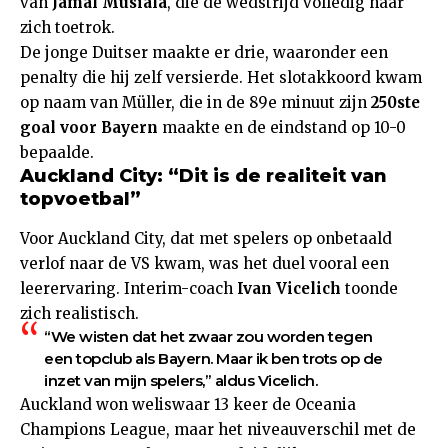
van
Jamal Musiala
, die de wedstrijd volledig naar
zich toetrok.
De jonge Duitser maakte er drie, waaronder een
penalty die hij zelf versierde. Het slotakkoord kwam
op naam van Müller, die in de 89e minuut zijn
250ste
goal voor Bayern
maakte en de eindstand op 10-0
bepaalde.
Auckland City: “Dit is de realiteit van
topvoetbal”
Voor Auckland City, dat met spelers op onbetaald
verlof naar de VS kwam, was het duel vooral een
leerervaring. Interim-coach
Ivan Vicelich
toonde
zich realistisch.
“We wisten dat het zwaar zou worden tegen
een topclub als Bayern. Maar ik ben trots op de
inzet van mijn spelers,” aldus Vicelich.
Auckland won weliswaar 13 keer de Oceania
Champions League, maar het niveauverschil met de