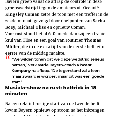
Bayern greep vanaf de aftrap de controle in deze
groepswedstrijd tegen de amateurs uit Oceanië.
Kingsley Coman
zette de toon met een treffer in de
zesde minuut, gevolgd door doelpunten van
Sacha
Boey
,
Michael Olise
en opnieuw Coman.
Voor rust stond het al
6-0
, mede dankzij een fraaie
krul van Olise en een goal van routinier
Thomas
Müller
, die in de extra tijd van de eerste helft zijn
eerste van de middag maakte.
“We wilden tonen dat we deze wedstrijd serieus
namen,” verklaarde Bayern-coach
Vincent
Kompany
na afloop. “De tegenstand zal alleen
maar zwaarder worden, maar dit was een goede
start.”
Musiala-show na rust: hattrick in 18
minuten
Na een relatief rustige start van de tweede helft
kwam Bayern opnieuw op stoom na het inbrengen