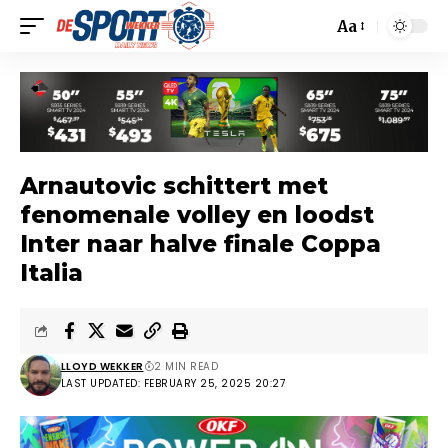
Aa
Arnautovic schittert met
fenomenale volley en loodst
Inter naar halve finale Coppa
Italia
LLOYD WEKKER
2 MIN READ
LAST UPDATED: FEBRUARY 25, 2025 20:27