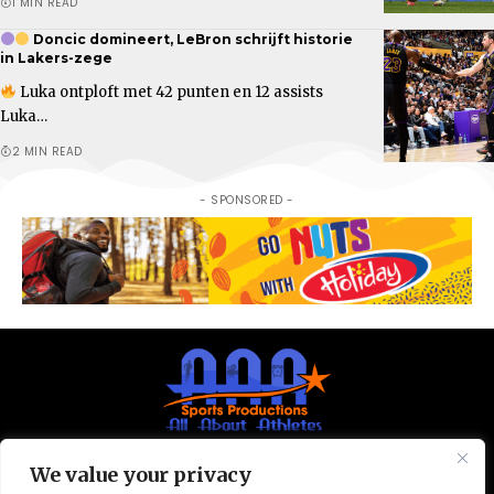
1 MIN READ
Doncic domineert, LeBron schrijft historie
in Lakers-zege
Luka ontploft met 42 punten en 12 assists
Luka…
2 MIN READ
- SPONSORED -
We value your privacy
© All Rights Reserved 2025.
Privacy Policy.