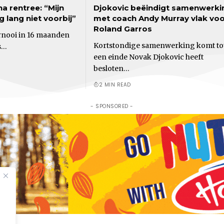
a rentree: “Mijn
Djokovic beëindigt samenwerki
 lang niet voorbij”
met coach Andy Murray vlak vo
Roland Garros
ernooi in 16 maanden
Kortstondige samenwerking komt to
s…
een einde Novak Djokovic heeft
besloten…
2 MIN READ
- SPONSORED -