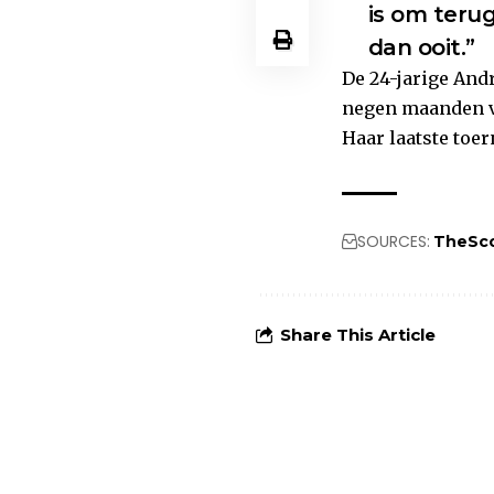
is om terug
dan ooit.”
De 24-jarige Andr
negen maanden v
Haar laatste toer
SOURCES:
TheSc
Share This Article