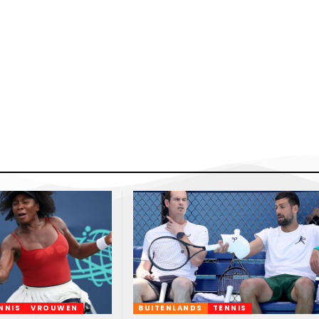
NNIS
VROUWEN
BUITENLANDS
TENNIS