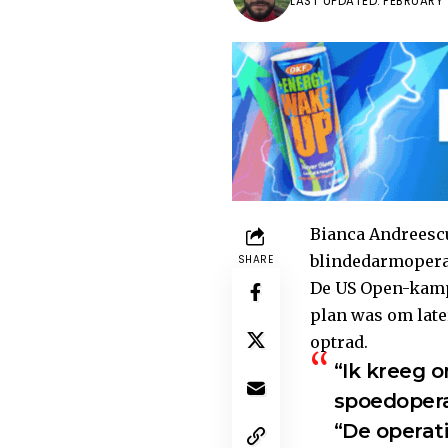
LAST UPDATED: FEBRUARY 1
Bianca Andreescu 
blindedarmoperat
SHARE
De US Open-kampi
plan was om late
optrad.
“Ik kreeg o
spoedopera
“De operati