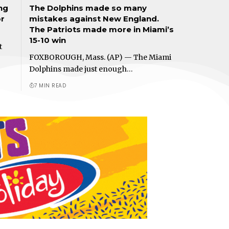
ng
The Dolphins made so many
or
mistakes against New England.
The Patriots made more in Miami’s
15-10 win
t
FOXBOROUGH, Mass. (AP) — The Miami
Dolphins made just enough…
7 MIN READ