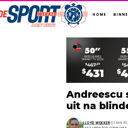
HOME
BINN
Andreescu s
uit na blin
LLOYD WEKKER
1 MIN R