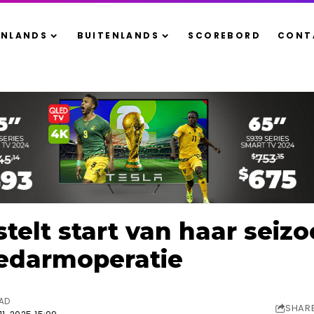
ENLANDS
BUITENLANDS
SCOREBORD
CONT
telt start van haar seiz
dedarmoperatie
EAD
SHAR