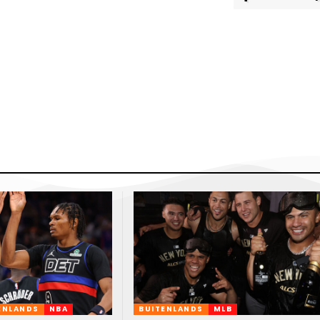
ENLANDS
NBA
BUITENLANDS
MLB