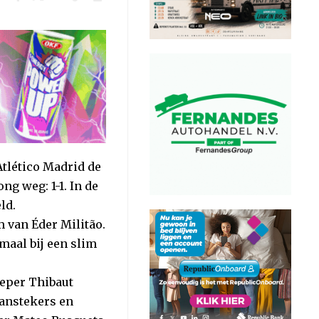
Atlético Madrid de
ng weg: 1-1. In de
ld.
van Éder Militão.
maal bij een slim
eeper Thibaut
aanstekers en