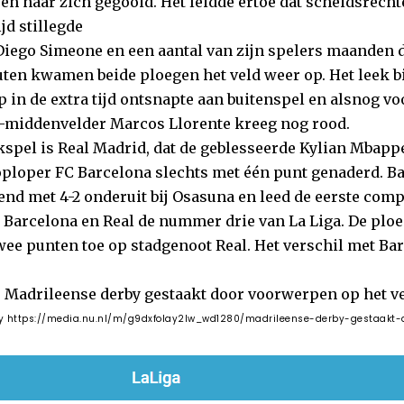
n naar zich gegooid. Het leidde ertoe dat scheidsrech
jd stillegde
 Diego Simeone en een aantal van zijn spelers maanden d
ten kwamen beide ploegen het veld weer op. Het leek bij 0
p in de extra tijd ontsnapte aan buitenspel en alsnog v
o-middenvelder Marcos Llorente kreeg nog rood.
jkspel is Real Madrid, dat de geblesseerde Kylian Mbapp
ploper FC Barcelona slechts met één punt genaderd. B
end met 4-2 onderuit bij Osasuna en leed de eerste comp
er Barcelona en Real de nummer drie van La Liga. De plo
twee punten toe op stadgenoot Real. Het verschil met Barc
by
https://media.nu.nl/m/g9dxfolay2lw_wd1280/madrileense-derby-gestaakt-