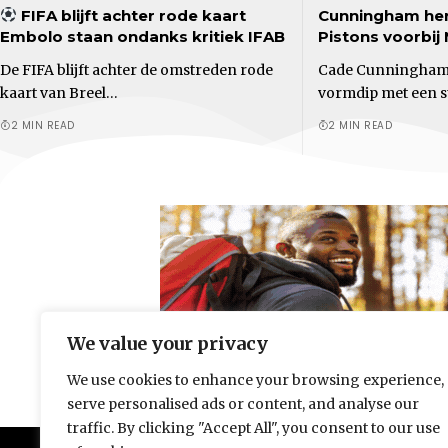
FIFA blijft achter rode kaart
Cunningham herv
Embolo staan ondanks kritiek IFAB
Pistons voorbij
De FIFA blijft achter de omstreden rode
Cade Cunningham 
kaart van Breel…
vormdip met een s
2 MIN READ
2 MIN READ
We value your privacy
We use cookies to enhance your browsing experience,
serve personalised ads or content, and analyse our
traffic. By clicking "Accept All", you consent to our use