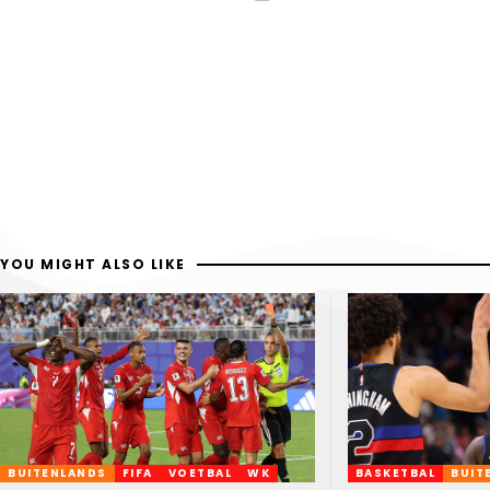
YOU MIGHT ALSO LIKE
BUITENLANDS
FIFA
VOETBAL
WK
BASKETBAL
BUIT