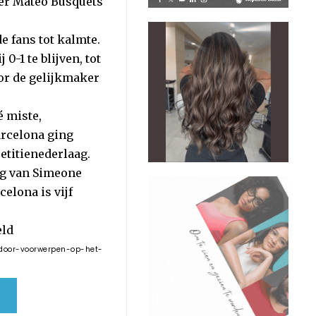
ter Mateo Busquets
e fans tot kalmte.
-1 te blijven, tot
oor de gelijkmaker
é miste,
arcelona ging
etitienederlaag.
eg van Simeone
elona is vijf
door-voorwerpen-op-het-