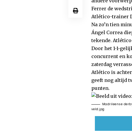
andere voorwerpe
Ferrer de wedstri
Atlético-trainer
Na zo’n tien minu
Ángel Correa die
tekende. Atlétic
Door het 1-1-geli
concurrent en ko
zaterdag verrass
Atlético is acht
geeft nog altijd 
punten.
Madrileense der
veld.jpg