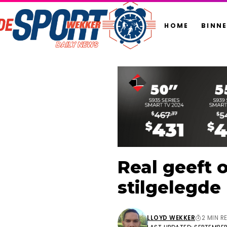
HOME
BINN
Real geeft 
stilgelegde
LLOYD WEKKER
2 MIN R