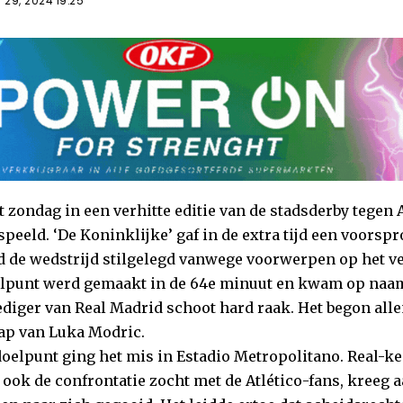
 29, 2024 19:25
 zondag in een verhitte editie van de stadsderby tegen 
eeld. ‘De Koninklijke’ gaf in de extra tijd een voorspro
d de wedstrijd stilgelegd vanwege voorwerpen op het ve
lpunt werd gemaakt in de 64e minuut en kwam op naam 
ediger van Real Madrid schoot hard raak. Het begon alle
ap van Luka Modric.
 doelpunt ging het mis in Estadio Metropolitano. Real-k
f ook de confrontatie zocht met de Atlético-fans, kreeg 