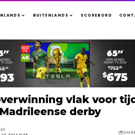
ENLANDS
BUITENLANDS
SCOREBORD
CONT
overwinning vlak voor tij
 Madrileense derby
EAD
SHAR