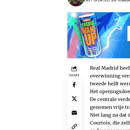
LAST UPDATED: SEPTEMBER
Real Madrid heeft
overwinning versp
SHARE
tweede helft wer
Het openingsdoe
De centrale verd
genomen vrije tr
Niet lang na dat
Courtois, die zel