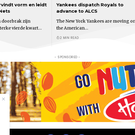
indt vorm en leidt
Yankees dispatch Royals to
 Nets
advance to ALCS
doorbrak zijn
The New York Yankees are moving on
terke vierde kwart…
the American…
2 MIN READ
- SPONSORED -