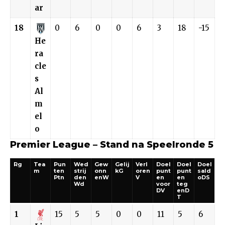
ar
18
0
6
0
0
6
3
18
-15
He
ra
cle
s
Al
m
el
o
Premier League – Stand na Speelronde 5
Rg
Tea
Pun
Wed
Gew
Gelij
Verl
Doel
Doel
Doel
m
ten
strij
onn
kG
oren
punt
punt
sald
Ptn
den
enW
V
en
en
oDS
Wd
voor
teg
DV
enD
T
1
15
5
5
0
0
11
5
6