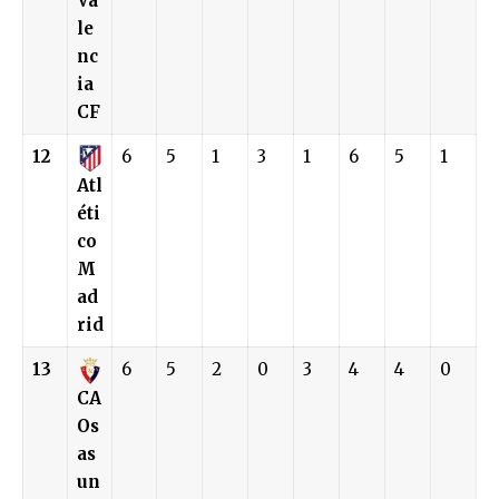
Va
le
nc
ia
CF
12
6
5
1
3
1
6
5
1
Atl
éti
co
M
ad
rid
13
6
5
2
0
3
4
4
0
CA
Os
as
un