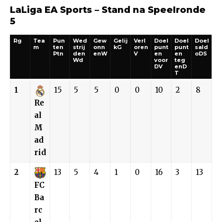
LaLiga EA Sports – Stand na Speelronde
5
Rg
Tea
Pun
Wed
Gew
Gelij
Verl
Doel
Doel
Doel
m
ten
strij
onn
kG
oren
punt
punt
sald
Ptn
den
enW
V
en
en
oDS
Wd
voor
teg
DV
enD
T
1
15
5
5
0
0
10
2
8
Re
al
M
ad
rid
2
13
5
4
1
0
16
3
13
FC
Ba
rc