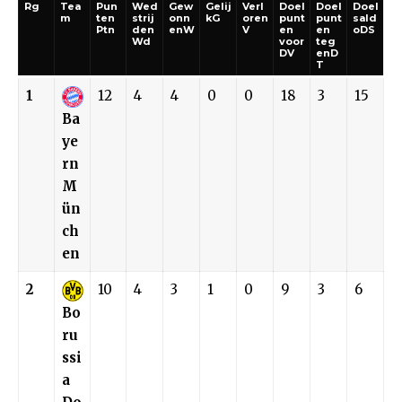
Rg
Tea
Pun
Wed
Gew
Gelij
Verl
Doel
Doel
Doel
m
ten
strij
onn
kG
oren
punt
punt
sald
Ptn
den
enW
V
en
en
oDS
Wd
voor
teg
DV
enD
T
1
12
4
4
0
0
18
3
15
Ba
ye
rn
M
ün
ch
en
2
10
4
3
1
0
9
3
6
Bo
ru
ssi
a