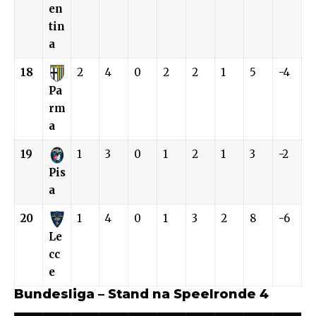
en
tin
a
18
2
4
0
2
2
1
5
-4
Pa
rm
a
19
1
3
0
1
2
1
3
-2
Pis
a
20
1
4
0
1
3
2
8
-6
Le
cc
e
Bundesliga – Stand na Speelronde 4