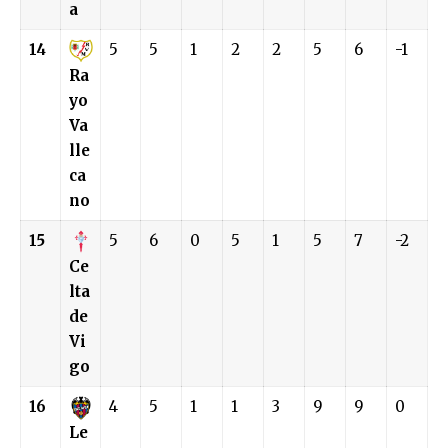
a
14
5
5
1
2
2
5
6
-1
Ra
yo
Va
lle
ca
no
15
5
6
0
5
1
5
7
-2
Ce
lta
de
Vi
go
16
4
5
1
1
3
9
9
0
Le