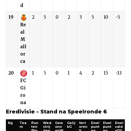
d
19
2
5
0
2
3
5
10
-5
Re
al
M
all
or
ca
20
1
5
0
1
4
2
15
-13
FC
Gi
ro
na
Eredivisie – Stand na Speelronde 6
Rg
Tea
Pun
Wed
Gew
Gelij
Verl
Doel
Doel
Doel
m
ten
strij
onn
kG
oren
punt
punt
sald
Ptn
den
enW
V
en
en
oDS