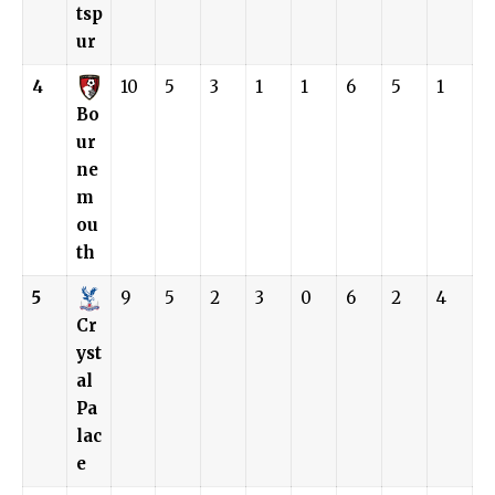
tsp
ur
4
10
5
3
1
1
6
5
1
Bo
ur
ne
m
ou
th
5
9
5
2
3
0
6
2
4
Cr
yst
al
Pa
lac
e