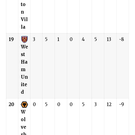
to
n
Vil
la
19
3
5
1
0
4
5
13
-8
We
st
Ha
m
Un
ite
d
20
0
5
0
0
5
3
12
-9
W
ol
ve
rh