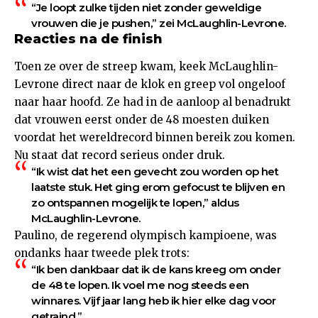
“Je loopt zulke tijden niet zonder geweldige
vrouwen die je pushen,” zei McLaughlin-Levrone.
Reacties na de finish
Toen ze over de streep kwam, keek McLaughlin-
Levrone direct naar de klok en greep vol ongeloof
naar haar hoofd. Ze had in de aanloop al benadrukt
dat vrouwen eerst onder de 48 moesten duiken
voordat het wereldrecord binnen bereik zou komen.
Nu staat dat record serieus onder druk.
“Ik wist dat het een gevecht zou worden op het
laatste stuk. Het ging erom gefocust te blijven en
zo ontspannen mogelijk te lopen,” aldus
McLaughlin-Levrone.
Paulino, de regerend olympisch kampioene, was
ondanks haar tweede plek trots:
“Ik ben dankbaar dat ik de kans kreeg om onder
de 48 te lopen. Ik voel me nog steeds een
winnares. Vijf jaar lang heb ik hier elke dag voor
getraind.”