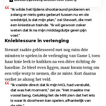
“Ik wilde het tijdens shootaround proberen en
zolang er niets geks gebeurt tussen nu en de
wedstrijd, is dat mijn plan,” zei Stewart, die met
een kniesteun trainde. “Ik wil gewoon zeker
weten dat ik na mijn middagdutje geen pijn
voel.”
Knieblessure in verlenging
Stewart raakte geblesseerd met nog ruim drie
minuten te spelen in de verlenging van Game 1, toen
haar knie leek te knikken na een drive richting de
baseline. Ze bleef even liggen, maar kwam terug om
een vrije worp te nemen, die ze miste. Kort daarna
verliet ze alsnog het veld.
“Ik voelde direct dat ik mijn MCL had verstuikt,
dat was het moment,” zei ze. “Het maakte me
vooral bang. Gelukkig liet de MRI zien dat het iets
is waar ik doorheen kan spelen, afhankelijk van
de pijn.”