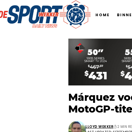
HOME
BINN
Márquez voe
MotoGP-tite
LLOYD WEKKER
2 MIN R