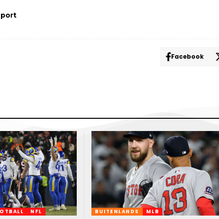
port
Facebook
OTBALL
NFL
BUITENLANDS
MLB