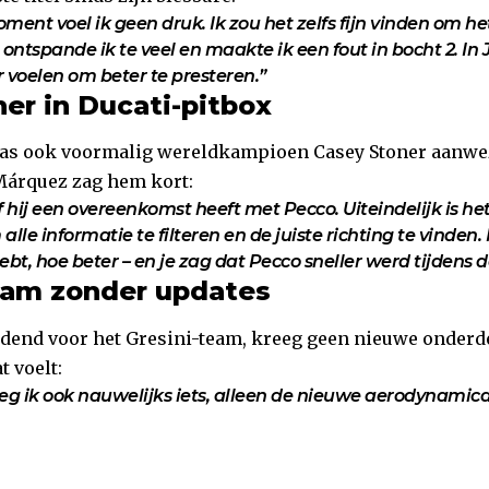
ment voel ik geen druk. Ik zou het zelfs fijn vinden om het
 ontspande ik te veel en maakte ik een fout in bocht 2. In 
r voelen om beter te presteren.”
er in Ducati-pitbox
was ook voormalig wereldkampioen Casey Stoner aanwez
Márquez zag hem kort:
f hij een overeenkomst heeft met Pecco. Uiteindelijk is het
 alle informatie te filteren en de juiste richting te vinde
bt, hoe beter – en je zag dat Pecco sneller werd tijdens de
eam zonder updates
jdend voor het Gresini-team, kreeg geen nieuwe onderde
 voelt:
eeg ik ook nauwelijks iets, alleen de nieuwe aerodynamic