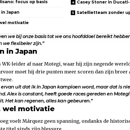
isano: focus op basis
Casey Stoner in Ducati
 in Japan
Satellietteam zonder u
wel motivatie
jven we bij onze basis tot we ons hoofddoel bereikt hebbe
 we flexibeler zijn.”
n in Japan
 WK-leider af naar Motegi, waar hij zijn negende wereld
aarvoor moet hij drie punten meer scoren dan zijn broer
twee.
rvan uit dat ik in Japan kampioen word, maar dat is nie
d. Alex is constant, heeft goede races gereden en Motegi
uit. Het kan regenen, alles kan gebeuren.”
 wel motivatie
oeg voelt Márquez geen spanning, ondanks de histori
te titel sinds zijn blessure.