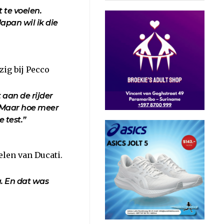
 te voelen.
Japan wil ik die
ig bij Pecco
 aan de rijder
n. Maar hoe meer
 test.”
len van Ducati.
a. En dat was