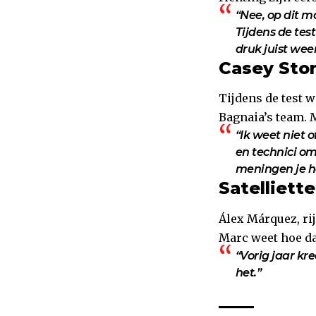
“Nee, op dit mo
Tijdens de test
druk juist wee
Casey Ston
Tijdens de test 
Bagnaia’s team. 
“Ik weet niet o
en technici om
meningen je he
Satelliett
Álex Márquez, ri
Marc weet hoe dat
“Vorig jaar kr
het.”