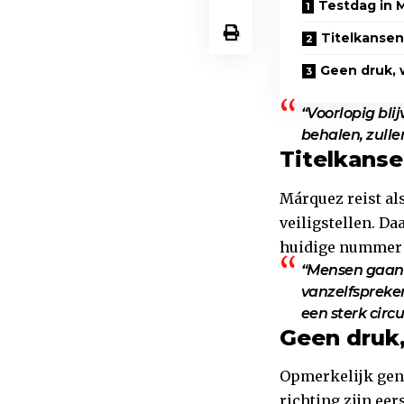
Testdag in M
Titelkansen
Geen druk, 
“Voorlopig bli
behalen, zullen
Titelkanse
Márquez reist als
veiligstellen. D
huidige nummer 
“Mensen gaan e
vanzelfspreken
een sterk circ
Geen druk,
Opmerkelijk gen
richting zijn eers