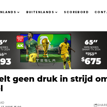
ENLANDS
BUITENLANDS
SCOREBORD
CONT
lt geen druk in strijd o
l
EAD
SHAR