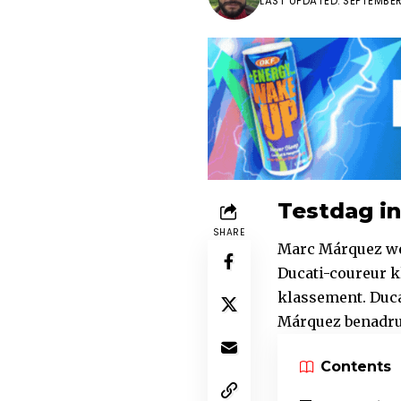
LAST UPDATED: SEPTEMBER 
Testdag in
SHARE
Marc Márquez wer
Ducati-coureur kl
klassement. Duca
Márquez benadrukte
Contents