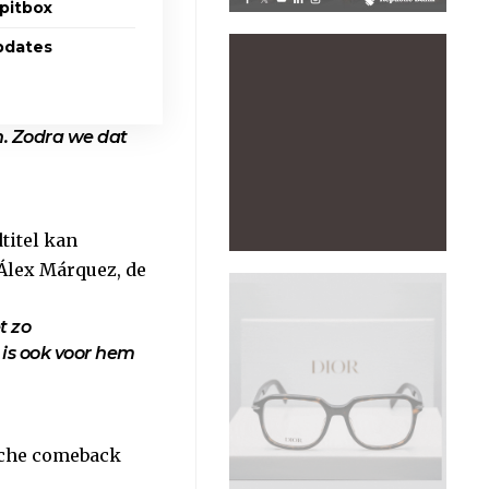
-pitbox
pdates
n. Zodra we dat
titel kan
 Álex Márquez, de
t zo
 is ook voor hem
sche comeback