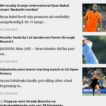
69-voudig Oranje-international Ryan Babel
stopt: ’Bedankt voetbal’
Ryan Babel heeft zijn pensioen als voetballer
aangekondigd. De 37-jarige…
2 MIN READ
Hossler leads by 1 at Sanderson Farms through
Round 2
JACKSON, Miss. (AP) — Beau Hossler did his part
on…
5 MIN READ
Sabalenka wins latest-starting match in US Open
history
Aryna Sabalenka finally got rolling after a bad
beginning to…
2 MIN READ
Pogacar wint Strade Bianche na
indrukwekkende solo van 78 kilometer