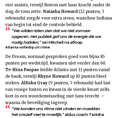
vier assists, terwijl Boston met haar kracht onder de
ring de toon zette.
Natasha Howard
(12 punten, 5
rebounds) zorgde voor extra steun, waardoor Indiana
van begin tot eind de controle behield.
“We wilden laten zien dat we niet zomaar
opgeven. Het publiek gaf ons de energie die we
nodig hadden,”
zei Mitchell na afloop.
Atlanta volledig uit ritme
De Dream, normaal gesproken goed voor bijna 85
punten per wedstrijd, kwamen niet verder dan 60.
Te-Hina Paopao
leidde Atlanta met 11 punten vanaf
de bank, terwijl
Rhyne Howard
op 10 punten bleef
steken.
Allisha Gray
(9 punten, 7 rebounds) had last
van vroege fouten en kwam in de vierde kwart zelfs
kort in een woordenwisseling met fans terecht —
waarna de beveiliging ingreep.
“We konden ons ritme niet vinden en maakten
het onszelf veel te moeilijk,”
aldus coach Tanisha