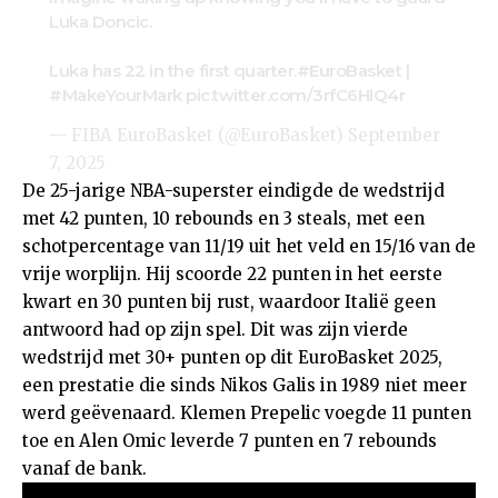
Luka Doncic.
Luka has 22 in the first quarter.
#EuroBasket
|
#MakeYourMark
pic.twitter.com/3rfC6HlQ4r
— FIBA EuroBasket (@EuroBasket)
September
7, 2025
De 25-jarige NBA-superster eindigde de wedstrijd
met 42 punten, 10 rebounds en 3 steals, met een
schotpercentage van 11/19 uit het veld en 15/16 van de
vrije worplijn. Hij scoorde 22 punten in het eerste
kwart en 30 punten bij rust, waardoor Italië geen
antwoord had op zijn spel. Dit was zijn vierde
wedstrijd met 30+ punten op dit EuroBasket 2025,
een prestatie die sinds Nikos Galis in 1989 niet meer
werd geëvenaard. Klemen Prepelic voegde 11 punten
toe en Alen Omic leverde 7 punten en 7 rebounds
vanaf de bank.