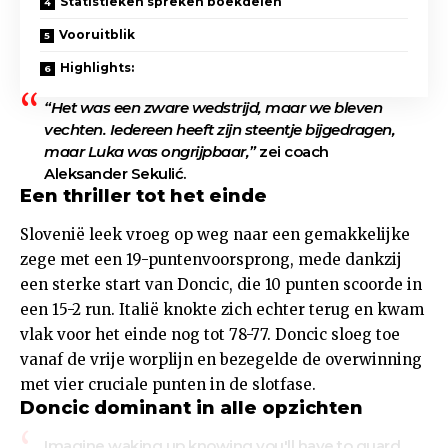
Statistieken spreken boekdelen
Vooruitblik
Highlights:
“Het was een zware wedstrijd, maar we bleven
vechten. Iedereen heeft zijn steentje bijgedragen,
maar Luka was ongrijpbaar,”
zei coach
Aleksander Sekulić.
Een thriller tot het einde
Slovenië leek vroeg op weg naar een gemakkelijke
zege met een 19-puntenvoorsprong, mede dankzij
een sterke start van Doncic, die 10 punten scoorde in
een 15-2 run. Italië knokte zich echter terug en kwam
vlak voor het einde nog tot 78-77. Doncic sloeg toe
vanaf de vrije worplijn en bezegelde de overwinning
met vier cruciale punten in de slotfase.
Doncic dominant in alle opzichten
Imagine waking up knowing you'll have to guard