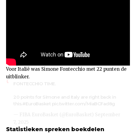
Voor Italië was Simone Fontecchio met 22 punten de
uitblinker.
FONTECCHIO TIME.
20 points for Simone and Italy are right back in
this.
#EuroBasket
pic.twitter.com/MiaBCFad8g
— FIBA EuroBasket (@EuroBasket)
September
7, 2025
Statistieken spreken boekdelen