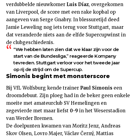
verdubbelde nieuwkomer
Luis Díaz
, overgekomen
van Liverpool, de score met een rake kopbal op
aangeven van Serge Gnabry. In blessuretijd deed
Jamie Leweling nog iets terug voor Stuttgart, maar
dat veranderde niets aan de elfde Supercupwinst in
de clubgeschiedenis.
“We hebben laten zien dat we klaar zijn voor de
start van de Bundesliga,” reageerde Kompany
tevreden. Stuttgart verloor voor het tweede jaar
op rij de strijd om de Supercup.
Simonis begint met monsterscore
Bij VfL Wolfsburg kende trainer
Paul Simonis
een
droomdebuut. Zijn ploeg had in de beker geen enkele
moeite met amateurclub SV Hemelingen en
zegevierde met maar liefst
0-9
in het Weserstadion
van Werder Bremen.
De doelpunten kwamen van Moritz Jenz, Andreas
Skov Olsen, Lovro Majer, Václav Černý, Mattias