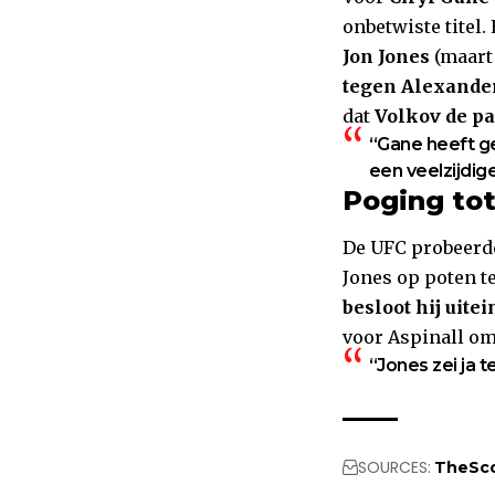
onbetwiste titel.
Jon Jones
(maart
tegen Alexande
dat
Volkov de pa
“Gane heeft ge
een veelzijdige 
Poging tot
De UFC probeer
Jones op poten te
besloot hij uite
voor Aspinall o
“Jones zei ja 
SOURCES:
TheSc