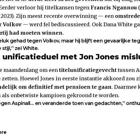
 Eerder verloor hij titelkansen tegen
Francis Ngannou
(
 2023). Zijn meest recente overwinning — een
omstreden
r Volkov
— werd fel bediscussieerd. Ook Dana White gaf
rtij had moeten winnen
.
luk gehad tegen Volkov, maar hij blijft een gevaarlijke t
stijl,” zei White.
 unificatieduel met Jon Jones mis
de maandenlang om een
titelunificatiegevecht
tussen A
 zetten. Hoewel Jones in eerste instantie akkoord zou z
indelijk om definitief met pensioen te gaan
. Daarmee 
m als onbetwiste kampioen gekroond te worden.
tegen Aspinall… en veranderde toen van gedachten,” onthu
ore