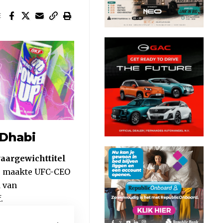
E
 Dhabi
aargewichttitel
o maakte UFC-CEO
 van
.