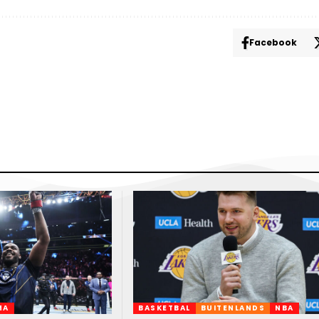
Facebook
MA
BASKETBAL
BUITENLANDS
NBA