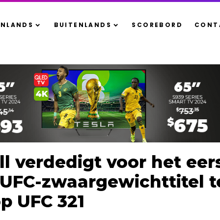
ENLANDS
BUITENLANDS
SCOREBORD
CONT
l verdedigt voor het eers
 UFC-zwaargewichttitel 
op UFC 321