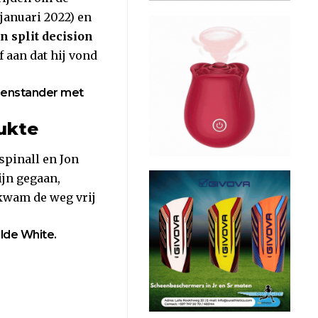
januari 2022) en
 split decision
 aan dat hij vond
egenstander met
lukte
spinall en Jon
ijn gegaan,
kwam de weg vrij
lde White.