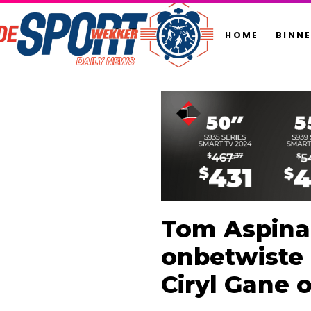
HOME
BINN
Tom Aspinal
onbetwiste
Ciryl Gane 