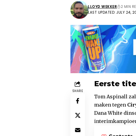
LLOYD WEKKER
2 MIN R
LAST UPDATED: JULY 24, 2
Eerste tit
SHARE
Tom Aspinall zal
maken tegen
Cir
Dana White dins
interimkampioe