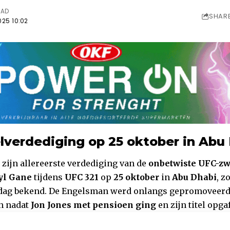
EAD
SHAR
025 10:02
elverdediging op 25 oktober in Abu
 zijn allereerste verdediging van de
onbetwiste UFC-zw
yl Gane
tijdens
UFC 321
op
25 oktober
in
Abu Dhabi
, z
dag bekend. De Engelsman werd onlangs gepromoveerd
n nadat
Jon Jones met pensioen ging
en zijn titel opgaf