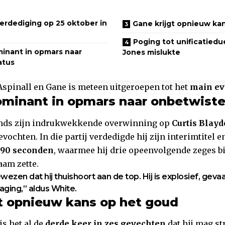
verdediging op 25 oktober in
Gane krijgt opnieuw ka
Poging tot unificatiedu
minant in opmars naar
Jones mislukte
atus
 Aspinall en Gane is meteen uitgeroepen tot het
main ev
ominant in opmars naar onbetwiste
sinds zijn indrukwekkende overwinning op
Curtis Blayd
vochten. In die partij verdedigde hij zijn interimtitel e
 90 seconden
, waarmee hij drie opeenvolgende zeges 
aam zette.
zen dat hij thuishoort aan de top. Hij is explosief, gevaar
aging,” aldus White.
t opnieuw kans op het goud
is het al de
derde keer in zes gevechten
dat hij mag st