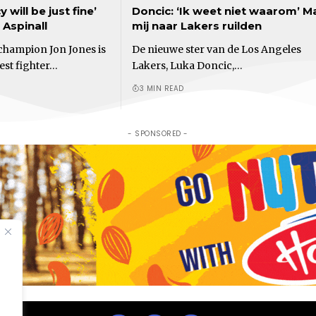
 will be just fine’
Doncic: ‘Ik weet niet waarom’ M
 Aspinall
mij naar Lakers ruilden
hampion Jon Jones is
De nieuwe ster van de Los Angeles
est fighter…
Lakers, Luka Doncic,…
3 MIN READ
- SPONSORED -