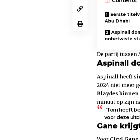
Contents
Eerste titel
Abu Dhabi
Aspinall do
onbetwiste st
De partij tussen
Aspinall d
Aspinall heeft 
2024 niet meer ge
Blaydes binnen
minuut op zijn n
“Tom heeft bewe
voor deze uitd
Gane krijg
Voor
Ciryl Gane