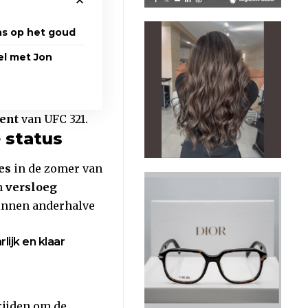
ns op het goud
el met Jon
ent
van UFC 321.
 status
es
in de zomer van
n
versloeg
binnen anderhalve
lijk en klaar
rijden om de