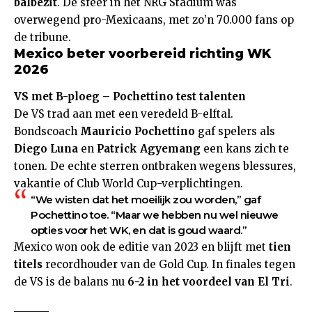
balbezit
. De sfeer in het NRG Stadium was
overwegend pro-Mexicaans, met zo’n 70.000 fans op
de tribune.
Mexico beter voorbereid richting WK
2026
VS met B-ploeg – Pochettino test talenten
De VS trad aan met een veredeld B-elftal.
Bondscoach
Mauricio Pochettino
gaf spelers als
Diego Luna
en
Patrick Agyemang
een kans zich te
tonen. De echte sterren ontbraken wegens blessures,
vakantie of Club World Cup-verplichtingen.
“We wisten dat het moeilijk zou worden,” gaf
Pochettino toe. “Maar we hebben nu wel nieuwe
opties voor het WK, en dat is goud waard.”
Mexico won ook de editie van 2023 en blijft met
tien
titels
recordhouder van de Gold Cup. In finales tegen
de VS is de balans nu
6-2 in het voordeel van El Tri
.