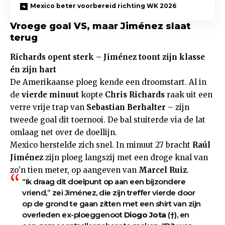
Mexico beter voorbereid richting WK 2026
Vroege goal VS, maar Jiménez slaat
terug
Richards opent sterk – Jiménez toont zijn klasse
én zijn hart
De Amerikaanse ploeg kende een droomstart. Al in
de
vierde minuut
kopte
Chris Richards
raak uit een
verre vrije trap van
Sebastian Berhalter
– zijn
tweede goal dit toernooi. De bal stuiterde via de lat
omlaag net over de doellijn.
Mexico herstelde zich snel. In minuut 27 bracht
Raúl
Jiménez
zijn ploeg langszij met een droge knal van
zo’n tien meter, op aangeven van
Marcel Ruiz
.
“Ik draag dit doelpunt op aan een bijzondere
vriend,” zei Jiménez, die zijn treffer vierde door
op de grond te gaan zitten met een shirt van zijn
overleden ex-ploeggenoot
Diogo Jota
(†), en