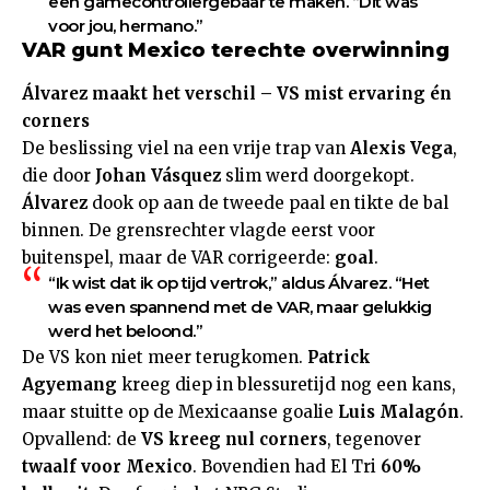
een gamecontrollergebaar te maken. “Dit was
voor jou, hermano.”
VAR gunt Mexico terechte overwinning
Álvarez maakt het verschil – VS mist ervaring én
corners
De beslissing viel na een vrije trap van
Alexis Vega
,
die door
Johan Vásquez
slim werd doorgekopt.
Álvarez
dook op aan de tweede paal en tikte de bal
binnen. De grensrechter vlagde eerst voor
buitenspel, maar de VAR corrigeerde:
goal
.
“Ik wist dat ik op tijd vertrok,” aldus Álvarez. “Het
was even spannend met de VAR, maar gelukkig
werd het beloond.”
De VS kon niet meer terugkomen.
Patrick
Agyemang
kreeg diep in blessuretijd nog een kans,
maar stuitte op de Mexicaanse goalie
Luis Malagón
.
Opvallend: de
VS kreeg nul corners
, tegenover
twaalf voor Mexico
. Bovendien had El Tri
60%