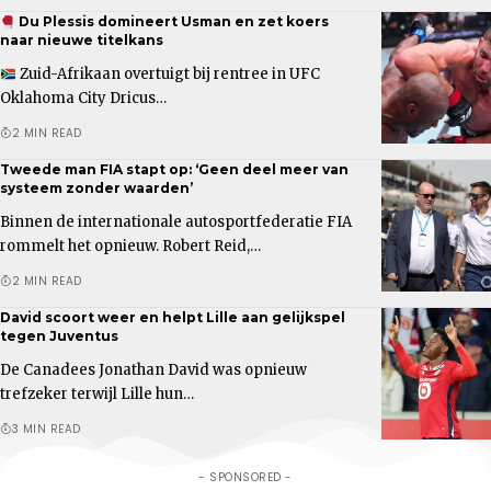
Du Plessis domineert Usman en zet koers
naar nieuwe titelkans
Zuid-Afrikaan overtuigt bij rentree in UFC
Oklahoma City Dricus…
2 MIN READ
Tweede man FIA stapt op: ‘Geen deel meer van
systeem zonder waarden’
Binnen de internationale autosportfederatie FIA
rommelt het opnieuw. Robert Reid,…
2 MIN READ
David scoort weer en helpt Lille aan gelijkspel
tegen Juventus
De Canadees Jonathan David was opnieuw
trefzeker terwijl Lille hun…
3 MIN READ
- SPONSORED -