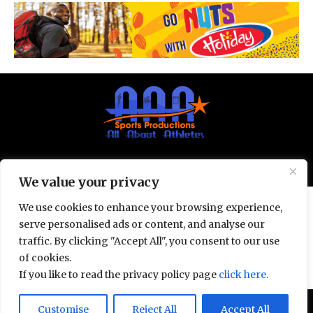
© All Rights Reserved 2025.
Privacy Policy.
We value your privacy
We use cookies to enhance your browsing experience,
serve personalised ads or content, and analyse our
traffic. By clicking "Accept All", you consent to our use
of cookies.
If you like to read the privacy policy page
click here.
Door deze site te gebruiken, ga je akkoord met het
Customise
Reject All
Accept All
Accept