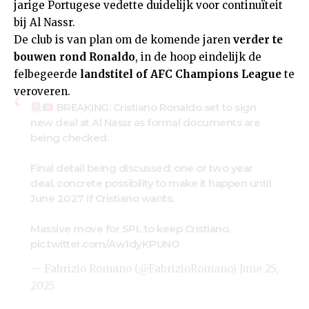
jarige Portugese vedette duidelijk voor continuïteit
bij Al Nassr.
De club is van plan om de komende jaren
verder te
bouwen rond Ronaldo
, in de hoop eindelijk de
felbegeerde
landstitel of AFC Champions League
te
veroveren.
BREAKING: Cristiano Ronaldo set to sign
new deal at Al Nassr as formal documents are
being checked.
Final detail being discussed: one or two year
deal, concrete possibility to make it happen until
June 2027 if Cristiano wants.
Massive move for SPL to keep Cristiano.
pic.twitter.com/Aw1dyKPUNO
— Fabrizio Romano (@FabrizioRomano)
June 25,
2025