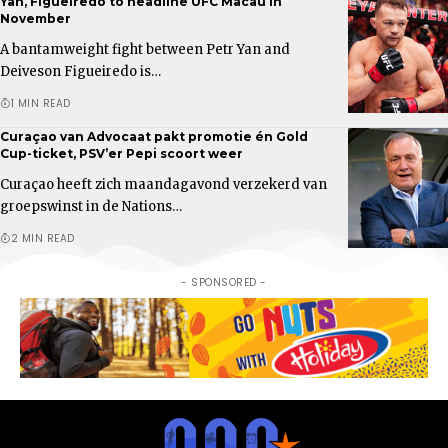
Yan, Figueiredo to headline UFC Macau in
November
A bantamweight fight between Petr Yan and
Deiveson Figueiredo is…
1 MIN READ
Curaçao van Advocaat pakt promotie én Gold
Cup-ticket, PSV’er Pepi scoort weer
Curaçao heeft zich maandagavond verzekerd van
groepswinst in de Nations…
2 MIN READ
- SPONSORED -