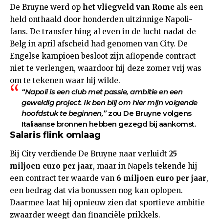
De Bruyne werd op
het vliegveld van Rome
als een
held onthaald door honderden uitzinnige Napoli-
fans. De transfer hing al even in de lucht nadat de
Belg in april afscheid had genomen van City. De
Engelse kampioen besloot zijn aflopende contract
niet te verlengen, waardoor hij deze zomer vrij was
om te tekenen waar hij wilde.
“Napoli is een club met passie, ambitie en een
geweldig project. Ik ben blij om hier mijn volgende
hoofdstuk te beginnen,”
zou De Bruyne volgens
Italiaanse bronnen hebben gezegd bij aankomst.
Salaris flink omlaag
Bij City verdiende De Bruyne naar verluidt
25
miljoen euro per jaar
, maar in Napels tekende hij
een contract ter waarde van
6 miljoen euro per jaar
,
een bedrag dat via bonussen nog kan oplopen.
Daarmee laat hij opnieuw zien dat sportieve ambitie
zwaarder weegt dan financiële prikkels.