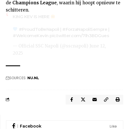
de
Champions League
, waarin hij hoopt opnieuw te
schitteren.
KING KEV IS HERE
#ProudToBeNapoli
|
#ForzaNapoliSempre
|
#WelcomeKevin
pic.twitter.com/7lh3BDGues
— Official SSC Napoli (@sscnapoli)
June 12,
2025
SOURCES:
NU.NL
Like
Facebook