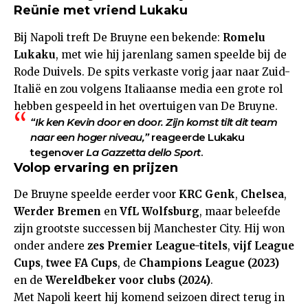
Reünie met vriend Lukaku
Bij Napoli treft De Bruyne een bekende:
Romelu
Lukaku
, met wie hij jarenlang samen speelde bij de
Rode Duivels. De spits verkaste vorig jaar naar Zuid-
Italië en zou volgens Italiaanse media een grote rol
hebben gespeeld in het overtuigen van De Bruyne.
“Ik ken Kevin door en door. Zijn komst tilt dit team
naar een hoger niveau,”
reageerde Lukaku
tegenover
La Gazzetta dello Sport
.
Volop ervaring en prijzen
De Bruyne speelde eerder voor
KRC Genk
,
Chelsea
,
Werder Bremen
en
VfL Wolfsburg
, maar beleefde
zijn grootste successen bij Manchester City. Hij won
onder andere
zes Premier League-titels
,
vijf League
Cups
,
twee FA Cups
, de
Champions League (2023)
en de
Wereldbeker voor clubs (2024)
.
Met Napoli keert hij komend seizoen direct terug in