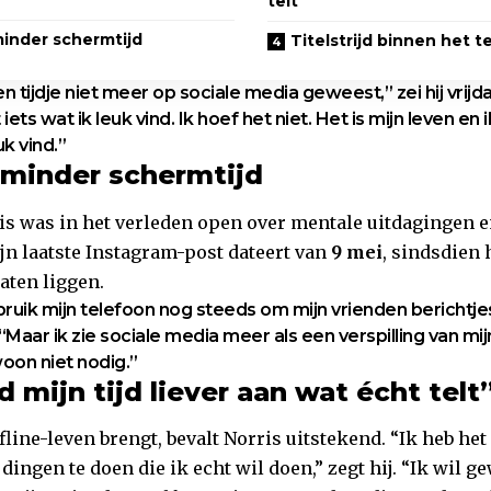
telt”
minder schermtijd
Titelstrijd binnen het 
en tijdje niet meer op sociale media geweest,” zei hij vrijd
iets wat ik leuk vind. Ik hoef het niet. Het is mijn leven en
k vind.”
 minder schermtijd
ris was in het verleden open over mentale uitdagingen 
ijn laatste Instagram-post dateert van
9 mei
, sindsdien h
aten liggen.
ebruik mijn telefoon nog steeds om mijn vrienden berichtje
 “Maar ik zie sociale media meer als een verspilling van mijn
oon niet nodig.”
 mijn tijd liever aan wat écht telt
ffline-leven brengt, bevalt Norris uitstekend. “Ik heb het
dingen te doen die ik echt wil doen,” zegt hij. “Ik wil g