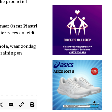
ie productief
 maar
Oscar Piastri
er races en leidt
mola
, waar zondag
training en