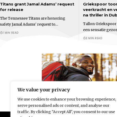
Titans grant Jamal Adams’ request
Griekspoor too
for release
veerkracht en 
na thriller in Du
The Tennessee Titans are honoring
Tallon Griekspoor 
safety Jamal Adams' request to…
een sensatie gezo
1 MIN READ
3 MIN READ
We value your privacy
We use cookies to enhance your browsing experience,
serve personalised ads or content, and analyse our
traffic. By clicking "Accept All", you consent to our use