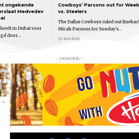
nt ongekende
Cowboys’ Parsons out for Week
verslaat Medvedev
vs. Steelers
bai
The Dallas Cowboys ruled out lineba
heeft in Dubai voor
Micah Parsons for Sunday's…
rgd door…
1 MIN READ
- SPONSORED -