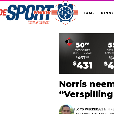
HOME
BINN
Norris neem
“Verspilling
LLOYD WEKKER
2 MIN R