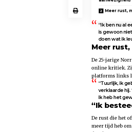
aanwezigheid
Meer rust, 
“Ik ben nu al e
is gewoon niet 
doen wat ik leu
Meer rust,
De 25-jarige Nor
online kritiek. Z
platforms links l
“Tuurlijk, ik g
verklaarde hij.
Ik heb het gew
“Ik besteed
De rust die het o
meer tijd heb om 