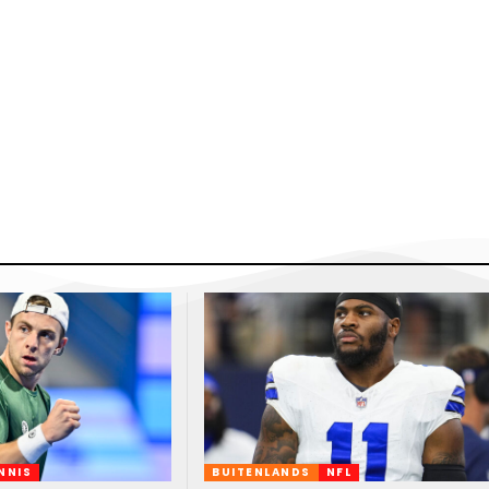
NNIS
BUITENLANDS
NFL