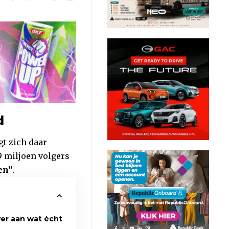
d
t zich daar
9 miljoen volgers
en”
.
ever aan wat écht