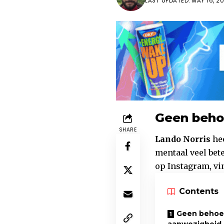
LAST UPDATED: MAY 16, 20
Geen beho
SHARE
Lando Norris
hee
mentaal veel bete
op Instagram, v
Contents
Geen behoef