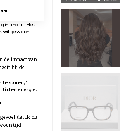
team
ag in Imola. “Het
 ik wil gewoon
en de impact van
eeft hij de
s te sturen,”
 tijd en energie.
”
 gevoel dat ik nu
ewoon tijd