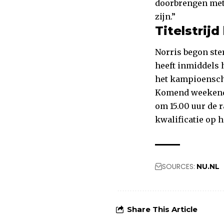
doorbrengen met 
zijn.”
Titelstrij
Norris begon ste
heeft inmiddels 
het kampioensch
Komend weekend 
om 15.00 uur de r
kwalificatie op 
SOURCES:
NU.NL
Share This Article