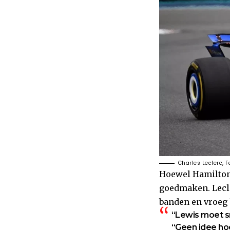
Charles Leclerc, 
Hoewel Hamilton 
goedmaken. Lecle
banden en vroeg 
“Lewis moet sne
“Geen idee hoe