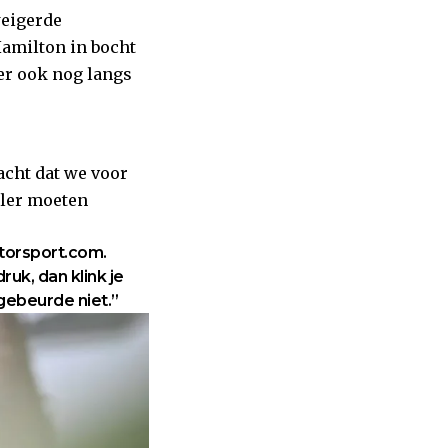
weigerde
Hamilton in bocht
 er ook nog langs
acht dat we voor
ller moeten
otorsport.com.
ruk, dan klink je
t gebeurde niet.”