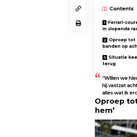
Contents
Ferrari-cour
in slopende ra
Oproep tot p
banden op ach
Situatie kee
terug
“Willen we hie
hij vastzat ac
alles wat ik er
Oproep tot
hem’