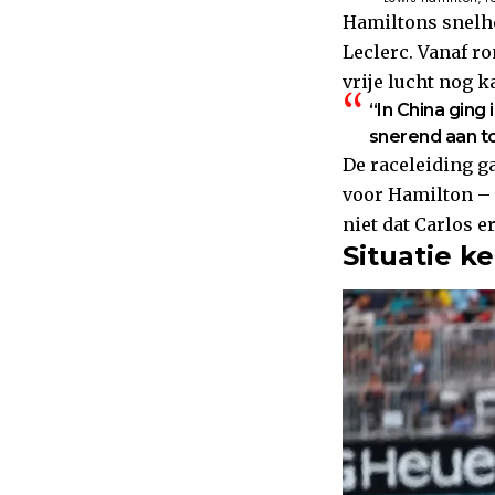
Hamiltons snelhe
Leclerc. Vanaf ro
vrije lucht nog k
“In China ging 
snerend aan to
De raceleiding ga
voor Hamilton – 
niet dat Carlos er
Situatie ke