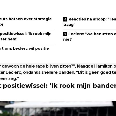
eurs botsen over strategie
Reacties na afloop: ‘T
ce
traag’
ositiewissel: ‘Ik rook mijn
Leclerc: ‘We benutten 
ter hem’
niet’
rt om: Leclerc wil positie
r gewoon de hele race blijven zitten?”, klaagde Hamilton 
hter Leclerc, ondanks snellere banden. “Dit is geen goed t
over zeg.”
 positiewissel: ‘Ik rook mijn bande