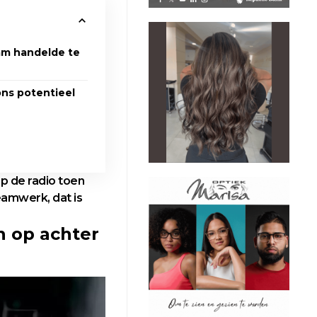
eam handelde te
ons potentieel
op de radio toen
eamwerk, dat is
n op achter