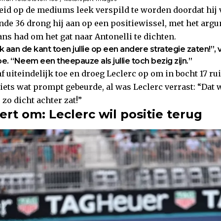
id op de mediums leek verspild te worden doordat hij v
nde 36 drong hij aan op een positiewissel, met het argu
ans had om het gat naar Antonelli te dichten.
ik aan de kant toen jullie op een andere strategie zaten!”, 
e. “Neem een theepauze als jullie toch bezig zijn.”
f uiteindelijk toe en droeg Leclerc op om in bocht 17 r
iets wat prompt gebeurde, al was Leclerc verrast: “Dat 
 zo dicht achter zat!”
ert om: Leclerc wil positie terug