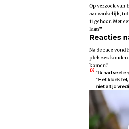
Op verzoek van h
aanvankelijk, tot
11 gehoor. Met ee
laat?”
Reacties n
Na de race vond 
plek zes konden 
komen.”
“Ik had veel e
“Het klonk fel,
niet altijd vre