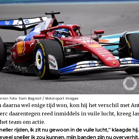
Ferrari Foto: Sam Bagnall / Motorsport Images
daarna wel enige tijd won, kon hij het verschil met Ant
rc daarentegen reed inmiddels in vuile lucht, kreeg las
het team om actie.
ller rijden, ik zit nu gewoon in de vuile lucht,” klaagde hij.
veel sneller ik zou kunnen, mijn banden zijn nu oververhit.