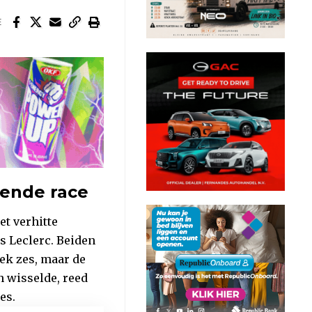
E
pende race
et verhitte
s Leclerc. Beiden
ek zes, maar de
 wisselde, reed
es.