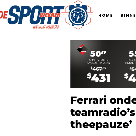
HOME
BINN
Ferrari ond
teamradio’s
theepauze’