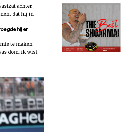
astzat achter
ment dat hij in
voegde hij er
uimte te maken
was dom, ik wist