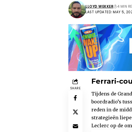
LLOYD WEKKER
4 MIN R
LAST UPDATED: MAY 5, 202
Ferrari-co
SHARE
Tijdens de Grand
boordradio’s tus
reden in de midd
strategieën liep
Leclerc op de omg