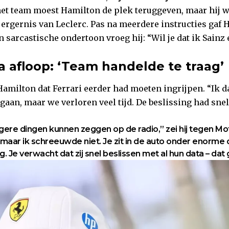
et team moest Hamilton de plek teruggeven, maar hij 
 ergernis van Leclerc. Pas na meerdere instructies gaf 
n sarcastische ondertoon vroeg hij: “Wil je dat ik Sainz
a afloop: ‘Team handelde te traag’
Hamilton dat Ferrari eerder had moeten ingrijpen. “Ik d
gaan, maar we verloren veel tijd. De beslissing had sne
rgere dingen kunnen zeggen op de radio,” zei hij tegen M
 maar ik schreeuwde niet. Je zit in de auto onder enorme d
dig. Je verwacht dat zij snel beslissen met al hun data – da