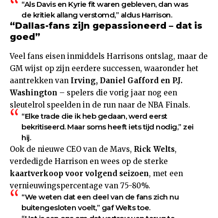
“Als Davis en Kyrie fit waren gebleven, dan was
de kritiek allang verstomd,” aldus Harrison.
“Dallas-fans zijn gepassioneerd – dat is
goed”
Veel fans eisen inmiddels Harrisons ontslag, maar de
GM wijst op zijn eerdere successen, waaronder het
aantrekken van
Irving, Daniel Gafford en P.J.
Washington
– spelers die vorig jaar nog een
sleutelrol speelden in de run naar de NBA Finals.
“Elke trade die ik heb gedaan, werd eerst
bekritiseerd. Maar soms heeft iets tijd nodig,” zei
hij.
Ook de nieuwe CEO van de Mavs,
Rick Welts
,
verdedigde Harrison en wees op de sterke
kaartverkoop voor volgend seizoen
, met een
vernieuwingspercentage van 75-80%.
“We weten dat een deel van de fans zich nu
buitengesloten voelt,” gaf Welts toe.