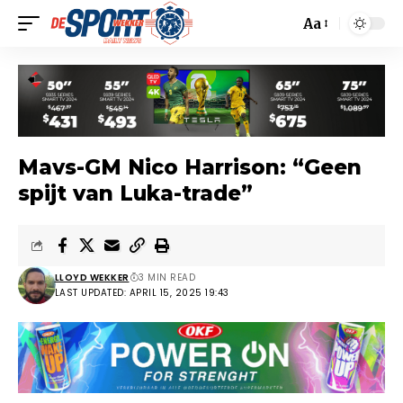
Aa
Mavs-GM Nico Harrison: “Geen
spijt van Luka-trade”
LLOYD WEKKER
3 MIN READ
LAST UPDATED: APRIL 15, 2025 19:43