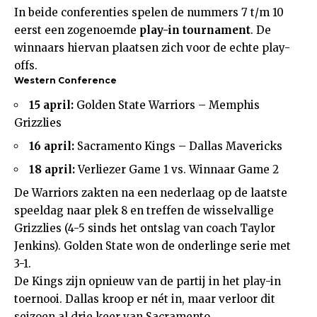
In beide conferenties spelen de nummers 7 t/m 10
eerst een zogenoemde
play-in tournament
. De
winnaars hiervan plaatsen zich voor de echte play-
offs.
Western Conference
15 april:
Golden State Warriors – Memphis
Grizzlies
16 april:
Sacramento Kings – Dallas Mavericks
18 april:
Verliezer Game 1 vs. Winnaar Game 2
De Warriors zakten na een nederlaag op de laatste
speeldag naar plek 8 en treffen de wisselvallige
Grizzlies (4-5 sinds het ontslag van coach Taylor
Jenkins). Golden State won de onderlinge serie met
3-1.
De Kings zijn opnieuw van de partij in het play-in
toernooi. Dallas kroop er nét in, maar verloor dit
seizoen al drie keer van Sacramento.