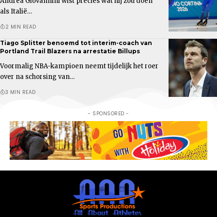
Andrea Giovannini wist precies wat hij zou doen
als Italië…
2 MIN READ
Tiago Splitter benoemd tot interim-coach van
Portland Trail Blazers na arrestatie Billups
Voormalig NBA-kampioen neemt tijdelijk het roer
over na schorsing van…
3 MIN READ
- SPONSORED -