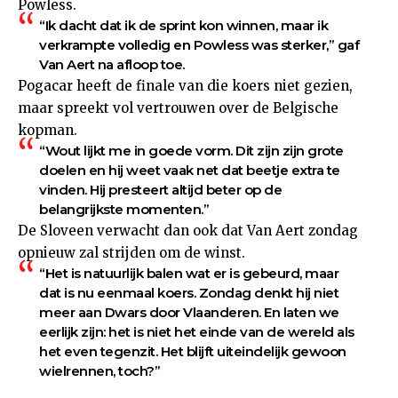
Powless.
“Ik dacht dat ik de sprint kon winnen, maar ik
verkrampte volledig en Powless was sterker,” gaf
Van Aert na afloop toe.
Pogacar heeft de finale van die koers niet gezien,
maar spreekt vol vertrouwen over de Belgische
kopman.
“Wout lijkt me in goede vorm. Dit zijn zijn grote
doelen en hij weet vaak net dat beetje extra te
vinden. Hij presteert altijd beter op de
belangrijkste momenten.”
De Sloveen verwacht dan ook dat Van Aert zondag
opnieuw zal strijden om de winst.
“Het is natuurlijk balen wat er is gebeurd, maar
dat is nu eenmaal koers. Zondag denkt hij niet
meer aan Dwars door Vlaanderen. En laten we
eerlijk zijn: het is niet het einde van de wereld als
het even tegenzit. Het blijft uiteindelijk gewoon
wielrennen, toch?”