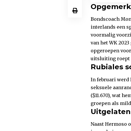
Opgemerkt
Bondscoach Mont
interlands een s
voormalig voorzit
van het WK 2023 
opgeroepen voor 
uitsluiting roept
Rubiales 
In februari werd
seksuele aanrand
($11.670), wat he
groepen als mild
Uitgelate
Naast Hermoso on