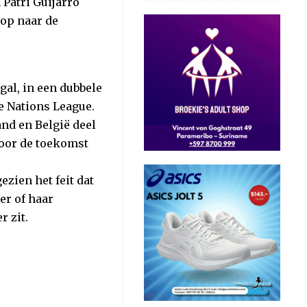
 Patri Guijarro
oop naar de
gal, in een dubbele
e Nations League.
nd en België deel
voor de toekomst
zien het feit dat
ker of haar
r zit.