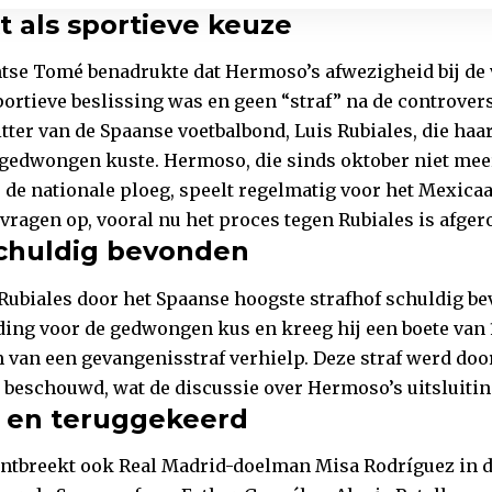
 als sportieve keuze
se Tomé benadrukte dat Hermoso’s afwezigheid bij de 
portieve beslissing was en geen “straf” na de controve
ter van de Spaanse voetbalbond, Luis Rubiales, die haar 
gedwongen kuste. Hermoso, die sinds oktober niet mee
de nationale ploeg, speelt regelmatig voor het Mexica
 vragen op, vooral nu het proces tegen Rubiales is afger
schuldig bevonden
 Rubiales door het Spaanse hoogste strafhof schuldig b
ing voor de gedwongen kus en kreeg hij een boete van 
m van een gevangenisstraf verhielp. Deze straf werd doo
 beschouwd, wat de discussie over Hermoso’s uitsluiti
n en teruggekeerd
tbreekt ook Real Madrid-doelman Misa Rodríguez in de