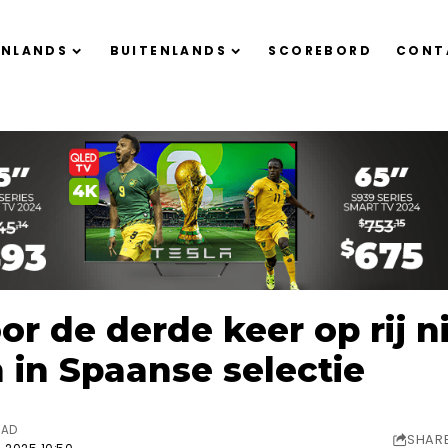
ENLANDS
BUITENLANDS
SCOREBORD
CONT
r de derde keer op rij n
in Spaanse selectie
EAD
SHAR