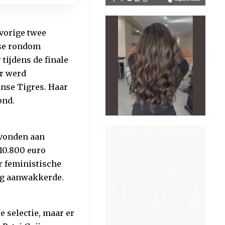
vorige twee
rse rondom
tijdens de finale
r werd
anse Tigres. Haar
ond.
evonden aan
10.800 euro
r feministische
ng aanwakkerde.
 selectie, maar er