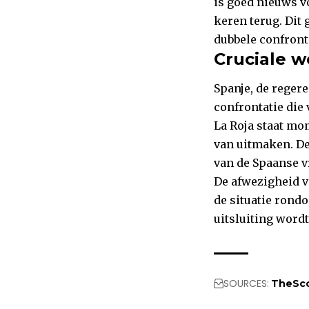
is goed nieuws vo
keren terug. Dit
dubbele confront
Cruciale w
Spanje, de reger
confrontatie die
La Roja staat mo
van uitmaken. De
van de Spaanse v
De afwezigheid v
de situatie rondo
uitsluiting wordt
SOURCES:
TheSc