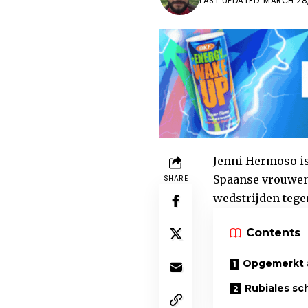
LAST UPDATED: MARCH 28,
Jenni Hermoso is
Spaanse vrouwene
SHARE
wedstrijden tegen
Contents
Opgemerkt a
Rubiales sc