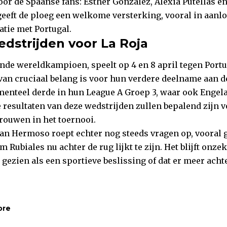
or de Spaanse fans: Esther González, Alexia Putellas en
 geeft de ploeg een welkome versterking, vooral in aanl
atie met Portugal.
edstrijden voor La Roja
ende wereldkampioen, speelt op 4 en 8 april tegen Portu
 van cruciaal belang is voor hun verdere deelname aan d
menteel derde in hun League A Groep 3, waar ook Engela
 resultaten van deze wedstrijden zullen bepalend zijn 
rouwen in het toernooi.
an Hermoso roept echter nog steeds vragen op, vooral ge
m Rubiales nu achter de rug lijkt te zijn. Het blijft onze
 gezien als een sportieve beslissing of dat er meer achte
ore