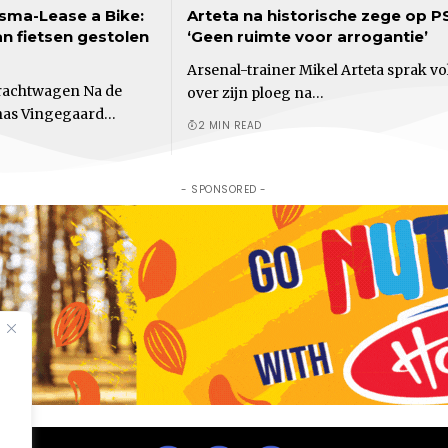
sma-Lease a Bike:
Arteta na historische zege op P
n fietsen gestolen
‘Geen ruimte voor arrogantie’
Arsenal-trainer Mikel Arteta sprak vol
 vrachtwagen Na de
over zijn ploeg na…
onas Vingegaard…
2 MIN READ
- SPONSORED -