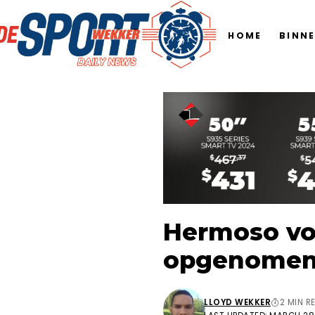
HOME
BINN
Hermoso voo
opgenomen 
LLOYD WEKKER
2 MIN R