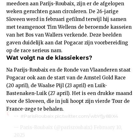
meedoen aan Parijs-Roubaix, zijn er de afgelopen
weken geruchten gaan circuleren. De 26-jarige
Sloveen werd in februari gefilmd terwijl hij samen
met teamgenoot Tim Wellens de beroemde kasseien
van het Bos van Wallers verkende. Deze beelden
gaven duidelijk aan dat Pogacar zijn voorbereiding
op de race serieus nam.
Wat volgt na de klassiekers?
Na Parijs-Roubaix en de Ronde van Vlaanderen staat
Pogacar ook aan de start van de Amstel Gold Race
(20 april), de Waalse Pijl (23 april) en Luik-
Bastenaken-Luik (27 april). Het is een drukke maand
voor de Sloveen, die in juli hoopt zijn vierde Tour de
France-zege te behalen.
#ParisRoubaix
pic.twitter.com/wbYfjy8BX4
— Paris-Roubaix (@parisroubaix)
February 10,
2025