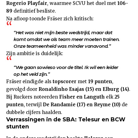
Rogerio Playfair
, waarmee SCVU het duel met
106-
89
definitief besliste.
Na afloop toonde Fräser zich kritisch:
“Het was niet mijn beste wedstrijd, maar dat
komt omdat we als team meer moeten trainen.
Onze
teameenheid
was minder vanavond.”
Zijn ambitie is duidelijk:
“We gaan sowieso voor de titel. Ik wil een leider
op het veld zijn.”
Fräser eindigde als
topscorer
met
19 punten
,
gevolgd door
Ronaldinho Esajas (15) en Elburg (14)
.
Bij Ruckers noteerden
Fisher en Languth
elk
25
punten
, terwijl
De Randamie (17) en Reyme (10)
de
dubbele cijfers haalden.
Verrassingen in de SBA: Telesur en BCW
stunten