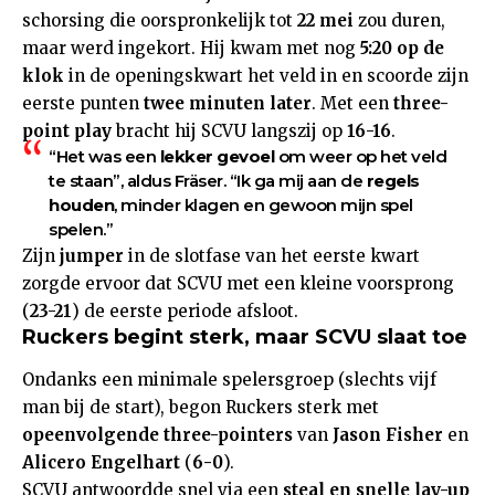
schorsing die oorspronkelijk tot
22 mei
zou duren,
maar werd ingekort. Hij kwam met nog
5:20 op de
klok
in de openingskwart het veld in en scoorde zijn
eerste punten
twee minuten later
. Met een
three-
point play
bracht hij SCVU langszij op
16-16
.
“Het was een
lekker gevoel
om weer op het veld
te staan”, aldus Fräser. “Ik ga mij aan de
regels
houden
, minder klagen en gewoon mijn spel
spelen.”
Zijn
jumper
in de slotfase van het eerste kwart
zorgde ervoor dat SCVU met een kleine voorsprong
(
23-21
) de eerste periode afsloot.
Ruckers begint sterk, maar SCVU slaat toe
Ondanks een minimale spelersgroep (slechts vijf
man bij de start), begon Ruckers sterk met
opeenvolgende three-pointers
van
Jason Fisher
en
Alicero Engelhart
(
6-0
).
SCVU antwoordde snel via een
steal en snelle lay-up