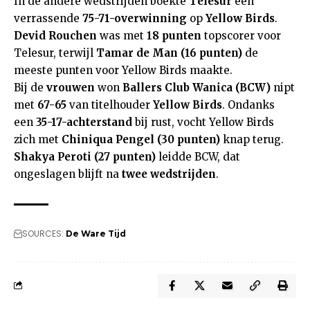
In de andere wedstrijden boekte
Telesur
een
verrassende
75-71-overwinning
op
Yellow Birds
.
Devid Rouchen
was met
18 punten
topscorer voor
Telesur, terwijl
Tamar de Man (16 punten)
de
meeste punten voor Yellow Birds maakte.
Bij de
vrouwen
won
Ballers Club Wanica (BCW)
nipt
met
67-65
van titelhouder
Yellow Birds
. Ondanks
een
35-17-achterstand
bij rust, vocht Yellow Birds
zich met
Chiniqua Pengel (30 punten)
knap terug.
Shakya Peroti (27 punten)
leidde BCW, dat
ongeslagen blijft na
twee wedstrijden
.
SOURCES:
De Ware Tijd