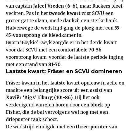
van captain
Jaleel Vreden
(
6-6
), maar Ruckers bleef
vechten. Pas in het
tweede kwart
wist SCVU een
groter gat te slaan, mede dankzij een sterke bank.
Halverwege de wedstrijd ging de ploeg met een
55-
45-voorsprong
de kleedkamer in.
Byorn ‘Boykie’ Ewyk zorgde er in het derde kwart
voor dat SCVU met een comfortabele
70-56
voorsprong kwam, voordat de laatste periode inging
met een stand van
81-70
.
Laatste kwart: Fräser en SCVU domineren
Fräser kwam in het laatste kwart opnieuw in actie en
maakte een belangrijke score uit een assist van
Xaviër ‘Bigs’ Elburg
(
101-86
). Hij liet ook
verdedigend van zich horen door een
block
op
Fisher, die de bal vervolgens wel nog met een
driepunter raak schoot.
De wedstrijd eindigde met een
three-pointer
van