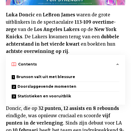
Luka Doncic
en
LeBron James
waren de grote
uitblinkers in de spectaculaire
113-109 overtime-
zege
van de
Los Angeles Lakers
op de
New York
Knicks
. De Lakers kwamen terug van een
dubbele
achterstand in het vierde kwart
en boekten hun
achtste overwinning op rij
.
Contents
Brunson valt uit met blessure
Doorslaggevende momenten
Statistieken en vooruitblik
Doncic, die op
32 punten, 12 assists en 8 rebounds
eindigde, was opnieuw cruciaal en scoorde
vijf
punten in de verlenging
. Sinds zijn debuut voor LA
op
10 februari
heeft het team een indrukwekkend
9-