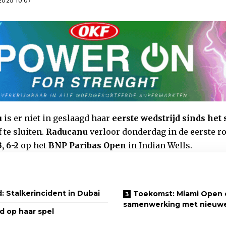
2025 10:07
u
is er niet in geslaagd haar
eerste wedstrijd sinds het
 te sluiten.
Raducanu
verloor donderdag in de eerste r
3, 6-2
op het
BNP Paribas Open
in Indian Wells.
 Stalkerincident in Dubai
Toekomst: Miami Open 
samenwerking met nieuw
d op haar spel