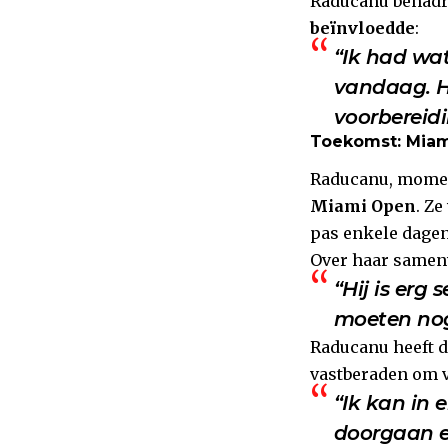
Raducanu benadru
beïnvloedde
:
“Ik had wat
vandaag. H
voorbereidi
Toekomst: Mia
Raducanu, mome
Miami Open
. Z
pas enkele dagen 
Over haar samenw
“Hij is erg
moeten nog 
Raducanu heeft d
vastberaden om v
“Ik kan in 
doorgaan en