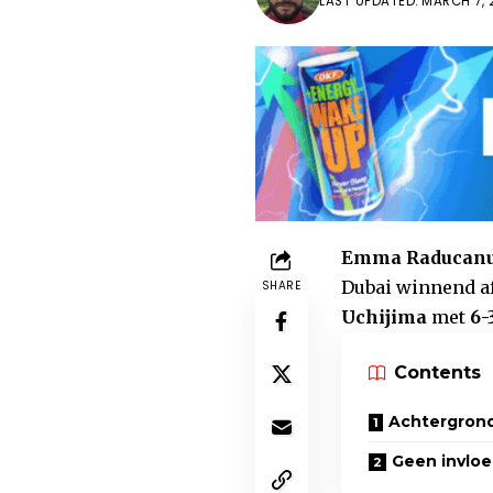
LAST UPDATED: MARCH 7, 
Emma Raducan
Dubai winnend af
SHARE
Uchijima
met
6-
Contents
Achtergrond:
Geen invloe