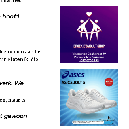
jima niet
n hoofd
 deelnemen aan het
ir Platenik
, die
 werk. We
ien
, maar is
oet gewoon