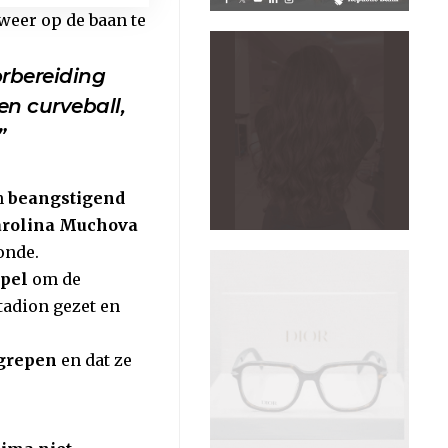
eer op de baan te
orbereiding
n curveball,
”
n
beangstigend
rolina Muchova
onde.
spel
om de
tadion gezet en
grepen
en dat ze