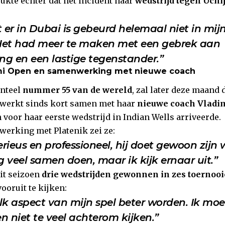
kte echter dat het incident haar
wedstrijd tegen Uchi
 er in Dubai is gebeurd helemaal niet in mij
et had meer te maken met een gebrek aan
ng en een lastige tegenstander.”
mi Open en samenwerking met nieuwe coach
nteel
nummer 55 van de wereld
, zal later deze maand
e werkt sinds kort samen met haar
nieuwe coach Vladim
voor haar eerste wedstrijd in Indian Wells arriveerde.
erking met Platenik zei ze:
 serieus en professioneel, hij doet gewoon zijn
veel samen doen, maar ik kijk ernaar uit.”
it seizoen
drie wedstrijden gewonnen in zes toernoo
ooruit te kijken:
elk aspect van mijn spel beter worden. Ik m
 niet te veel achterom kijken.”