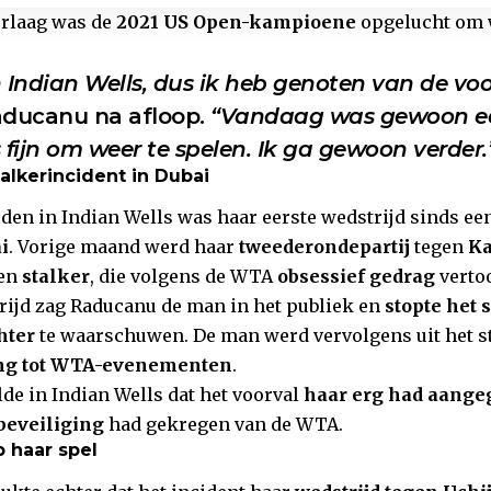
rlaag was de
2021 US Open-kampioene
opgelucht om w
 Indian Wells, dus ik heb genoten van de vo
aducanu na afloop.
“Vandaag was gewoon ee
 fijn om weer te spelen. Ik ga gewoon verder.
alkerincident in Dubai
den in Indian Wells was haar eerste wedstrijd sinds ee
i
. Vorige maand werd haar
tweederondepartij
tegen
Ka
een
stalker
, die volgens de WTA
obsessief gedrag
verto
rijd zag Raducanu de man in het publiek en
stopte het 
hter
te waarschuwen. De man werd vervolgens uit het s
ng tot WTA-evenementen
.
de in Indian Wells dat het voorval
haar erg had aange
beveiliging
had gekregen van de WTA.
 haar spel