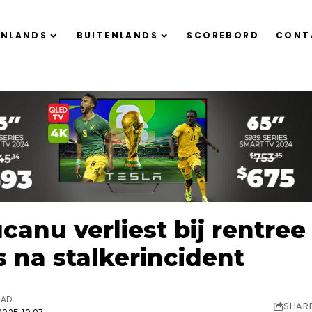
ENLANDS
BUITENLANDS
SCOREBORD
CONT
nu verliest bij rentree
s na stalkerincident
EAD
SHAR