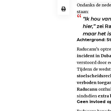
Ondanks de nede
staan:
“Ik hou van
hier,”
zei R
maar het is
Achtergrond: St
Raducanu’s optre
incident in Duba
verstoord door 
Tijdens de wedst
stoelscheidsrec
verboden toega
Raducanu
onthul
sindsdien
extra 
Geen invloed op