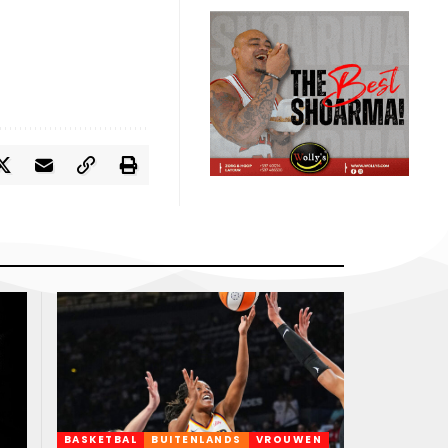
BASKETBAL
BUITENLANDS
VROUWEN