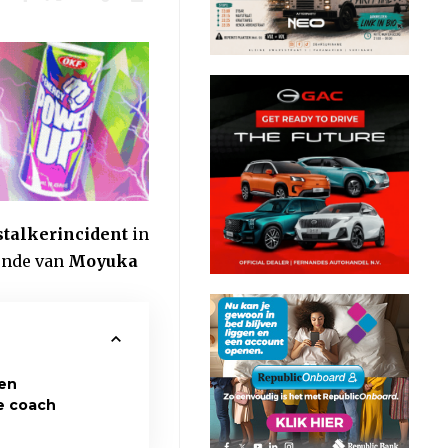
 stalkerincident
in
onde van
Moyuka
en
e coach