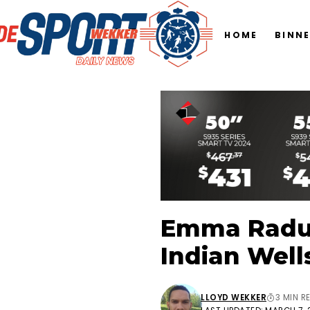
HOME
BINN
Emma Raduca
Indian Well
LLOYD WEKKER
3 MIN R