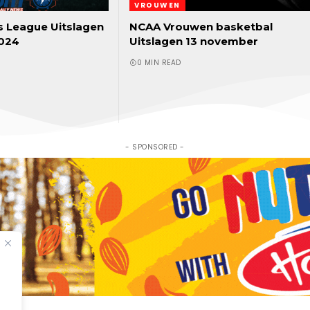
VROUWEN
 League Uitslagen
NCAA Vrouwen basketbal
024
Uitslagen 13 november
0 MIN READ
- SPONSORED -