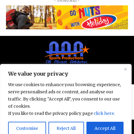
- SPONSORED -
We value your privacy
© All Rights Reserved 2025.
Privacy Policy.
We use cookies to enhance your browsing experience,
serve personalised ads or content, and analyse our
traffic. By clicking "Accept All", you consent to our use
of cookies.
If you like to read the privacy policy page
click here.
Door deze site te gebruiken, ga je akkoord met het
Customise
Reject All
Accept All
Accept
Privacybeleid
en de
Gebruiksvoorwaarden
.