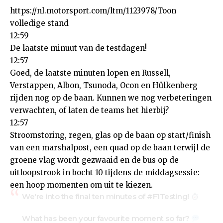
https://nl.motorsport.com/ltm/1123978/Toon
volledige stand
12:59
De laatste minuut van de testdagen!
12:57
Goed, de laatste minuten lopen en Russell,
Verstappen, Albon, Tsunoda, Ocon en Hülkenberg
rijden nog op de baan. Kunnen we nog verbeteringen
verwachten, of laten de teams het hierbij?
12:57
Stroomstoring, regen, glas op de baan op start/finish
van een marshalpost, een quad op de baan terwijl de
groene vlag wordt gezwaaid en de bus op de
uitloopstrook in bocht 10 tijdens de middagsessie:
een hoop momenten om uit te kiezen.
We're into the final ten minutes of
#F1Testing
!
What has been your favourite moment so far?