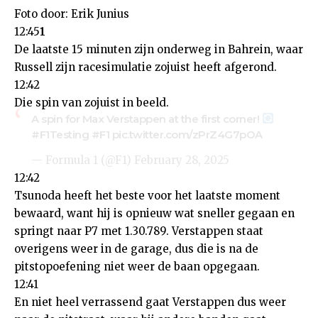
Foto door: Erik Junius
12:45
1
De laatste 15 minuten zijn onderweg in Bahrein, waar
Russell zijn racesimulatie zojuist heeft afgerond.
12:42
Die spin van zojuist in beeld.
A spin for Max Verstappen at the first corner!
#F1Testing
#F1
pic.twitter.com/zPrZ4G7pOA
— Formula 1 (@F1)
February 28, 2025
12:42
Tsunoda heeft het beste voor het laatste moment
bewaard, want hij is opnieuw wat sneller gegaan en
springt naar P7 met 1.30.789. Verstappen staat
overigens weer in de garage, dus die is na de
pitstopoefening niet weer de baan opgegaan.
12:41
En niet heel verrassend gaat Verstappen dus weer