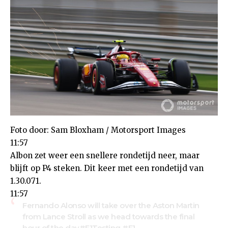
Foto door: Sam Bloxham / Motorsport Images
11:57
Albon zet weer een snellere rondetijd neer, maar
blijft op P4 steken. Dit keer met een rondetijd van
1.30.071.
11:57
Fernando Alonso will take over the Aston Martin
from Lance Stroll as we head towards the final
hour of the day
#F1Testing
#F1