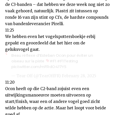
de C3-banden – dat hebben we deze week nog niet zo
vaak gehoord, natuurlijk. Piastri zit intussen op
ronde 16 van zijn stint op C1’s, de hardste compounds
van bandenleverancier Pirelli.
11:25
We hebben even het vogelspottersboekje erbij
gepakt en geoordeeld dat het hier om de
geluksvogel gaat.
Beau réflexe d'Esteban Ocon pour éviter un
oiseau sur la piste
#F1
#F1Testing
pic.twitter.com/mFRdO417Y5
— Tear Off (@TearOffFR)
February 28, 2025
11:20
Ocon heeft op die C2-band zojuist even een
uitwijkingsmanoeuvre moeten uitvoeren op
start/finish, waar een of andere vogel goed zicht
wilde hebben op de actie. Maar het loopt voor beide
goed af.