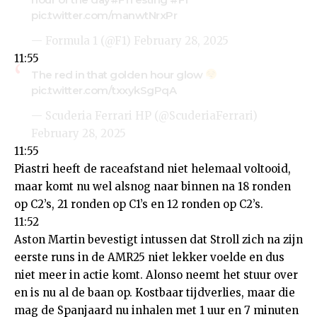
pic.twitter.com/manwtNrxPr
— Formula 1 (@F1)
February 28, 2025
11:55
The red in that golden hour glow
pic.twitter.com/txxykSgPqA
— Scuderia Ferrari HP (@ScuderiaFerrari)
February 28, 2025
11:55
Piastri heeft de raceafstand niet helemaal voltooid,
maar komt nu wel alsnog naar binnen na 18 ronden
op C2’s, 21 ronden op C1’s en 12 ronden op C2’s.
11:52
Aston Martin bevestigt intussen dat Stroll zich na zijn
eerste runs in de AMR25 niet lekker voelde en dus
niet meer in actie komt. Alonso neemt het stuur over
en is nu al de baan op. Kostbaar tijdverlies, maar die
mag de Spanjaard nu inhalen met 1 uur en 7 minuten