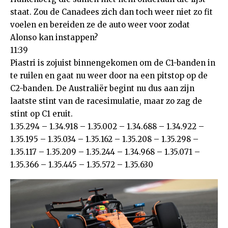
staat. Zou de Canadees zich dan toch weer niet zo fit
voelen en bereiden ze de auto weer voor zodat
Alonso kan instappen?
11:39
Piastri is zojuist binnengekomen om de C1-banden in
te ruilen en gaat nu weer door na een pitstop op de
C2-banden. De Australiër begint nu dus aan zijn
laatste stint van de racesimulatie, maar zo zag de
stint op C1 eruit.
1.35.294 – 1.34.918 – 1.35.002 – 1.34.688 – 1.34.922 –
1.35.195 – 1.35.034 – 1.35.162 – 1.35.208 – 1.35.298 –
1.35.117 – 1.35.209 – 1.35.244 – 1.34.968 – 1.35.071 –
1.35.366 – 1.35.445 – 1.35.572 – 1.35.630