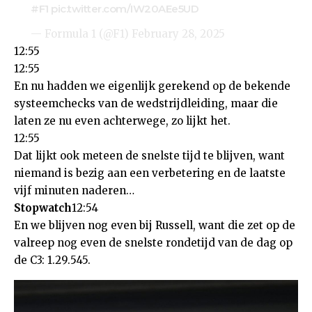
#F1
pic.twitter.com/IW20AEe5UD
— Formula 1 (@F1)
February 28, 2025
12:55
12:55
En nu hadden we eigenlijk gerekend op de bekende
systeemchecks van de wedstrijdleiding, maar die
laten ze nu even achterwege, zo lijkt het.
12:55
Dat lijkt ook meteen de snelste tijd te blijven, want
niemand is bezig aan een verbetering en de laatste
vijf minuten naderen…
Stopwatch
12:54
En we blijven nog even bij Russell, want die zet op de
valreep nog even de snelste rondetijd van de dag op
de C3: 1.29.545.