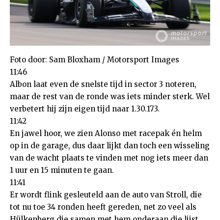
Foto door: Sam Bloxham / Motorsport Images
11:46
Albon laat even de snelste tijd in sector 3 noteren,
maar de rest van de ronde was iets minder sterk. Wel
verbetert hij zijn eigen tijd naar 1.30.173.
11:42
En jawel hoor, we zien Alonso met racepak én helm
op in de garage, dus daar lijkt dan toch een wisseling
van de wacht plaats te vinden met nog iets meer dan
1 uur en 15 minuten te gaan.
11:41
Er wordt flink gesleuteld aan de auto van Stroll, die
tot nu toe 34 ronden heeft gereden, net zo veel als
Hülkenberg die samen met hem onderaan die lijst