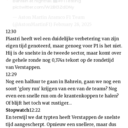
Bahrain at nightfall.
#F1Testing
pic.twitter.com/W2BI3ZdDNy
— Aston Martin Aramco F1 Team
(@AstonMartinF1)
February 28, 2025
12:30
Piastri heeft wel een duidelijke verbetering van zijn
eigen tijd genoteerd, maar genoeg voor P1 is het niet.
Hij is de snelste in de tweede sector, maar komt over
de gehele ronde nog 0,374s tekort op de rondetijd
van Verstappen.
12:29
Nog een halfuur te gaan in Bahrein, gaan we nog een
soort ‘glory run’ krijgen van een van de teams? Nog
even een snelle run om de krantenkoppen te halen?
Of blijft het toch wat rustiger…
Stopwatch
12:22
En terwijl we dat typten heeft Verstappen de snelste
tijd aangescherpt. Opnieuw een snellere, maar dus