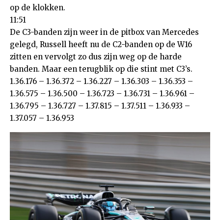
op de klokken.
11:51
De C3-banden zijn weer in de pitbox van Mercedes
gelegd, Russell heeft nu de C2-banden op de W16
zitten en vervolgt zo dus zijn weg op de harde
banden. Maar een terugblik op die stint met C3’s.
1.36.176 – 1.36.372 – 1.36.227 – 1.36.303 – 1.36.353 –
1.36.575 – 1.36.500 – 1.36.723 – 1.36.731 – 1.36.961 –
1.36.795 – 1.36.727 – 1.37.815 – 1.37.511 – 1.36.933 –
1.37.057 – 1.36.953