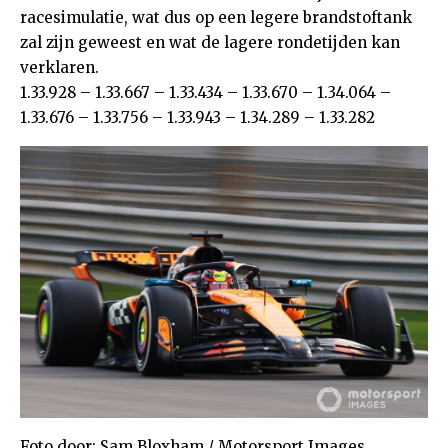
racesimulatie, wat dus op een legere brandstoftank
zal zijn geweest en wat de lagere rondetijden kan
verklaren.
1.33.928 – 1.33.667 – 1.33.434 – 1.33.670 – 1.34.064 –
1.33.676 – 1.33.756 – 1.33.943 – 1.34.289 – 1.33.282
Foto door: Sam Bloxham / Motorsport Images