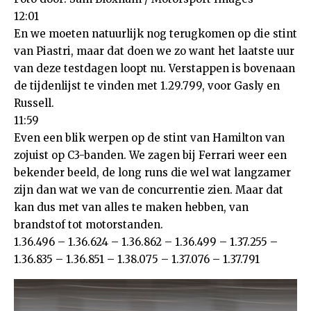
12:01
En we moeten natuurlijk nog terugkomen op die stint
van Piastri, maar dat doen we zo want het laatste uur
van deze testdagen loopt nu. Verstappen is bovenaan
de tijdenlijst te vinden met 1.29.799, voor Gasly en
Russell.
11:59
Even een blik werpen op de stint van Hamilton van
zojuist op C3-banden. We zagen bij Ferrari weer een
bekender beeld, de long runs die wel wat langzamer
zijn dan wat we van de concurrentie zien. Maar dat
kan dus met van alles te maken hebben, van
brandstof tot motorstanden.
1.36.496 – 1.36.624 – 1.36.862 – 1.36.499 – 1.37.255 –
1.36.835 – 1.36.851 – 1.38.075 – 1.37.076 – 1.37.791