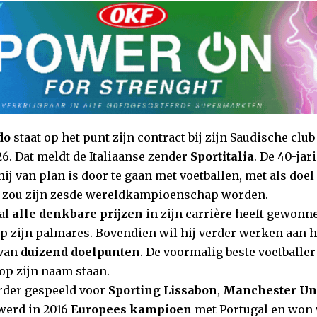
do
staat op het punt zijn contract bij zijn Saudische clu
6. Dat meldt de Italiaanse zender
Sportitalia
. De 40-jar
ij van plan is door te gaan met voetballen, met als doe
it zou zijn zesde wereldkampioenschap worden.
al
alle denkbare prijzen
in zijn carrière heeft gewonn
op zijn palmares. Bovendien wil hij verder werken aan h
 van
duizend doelpunten
. De voormalig beste voetballer 
op zijn naam staan.
rder gespeeld voor
Sporting Lissabon
,
Manchester Un
 werd in 2016
Europees kampioen
met Portugal en won