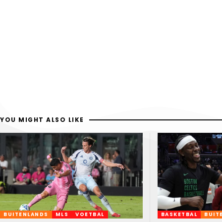
YOU MIGHT ALSO LIKE
BUITENLANDS
MLS
VOETBAL
BASKETBAL
BUIT