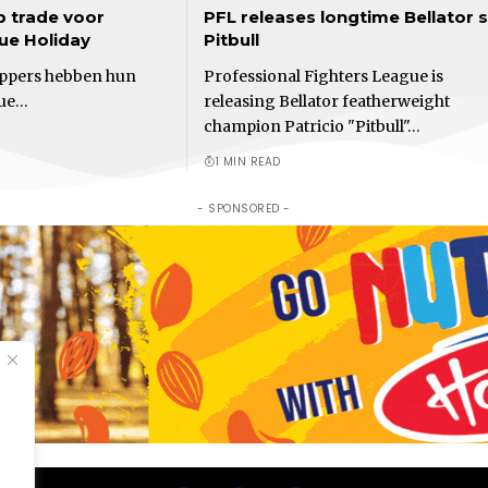
p trade voor
PFL releases longtime Bellator s
rue Holiday
Pitbull
ippers hebben hun
Professional Fighters League is
rue…
releasing Bellator featherweight
champion Patricio "Pitbull"…
1 MIN READ
- SPONSORED -