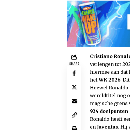
Cristiano Ronal
verlengen tot 202
SHARE
hiermee aan dat h
het
WK 2026
. D
Hoewel Ronaldo 
wereldtitel nog 
magische grens
924 doelpunten
Ronaldo heeft ee
en
Juventus
. Hij