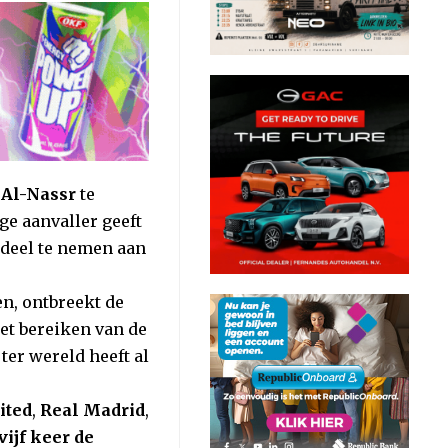
b
Al-Nassr
te
ige aanvaller geeft
l deel te nemen aan
en, ontbreekt de
et bereiken van de
ter wereld heeft al
ited
,
Real Madrid
,
vijf keer de