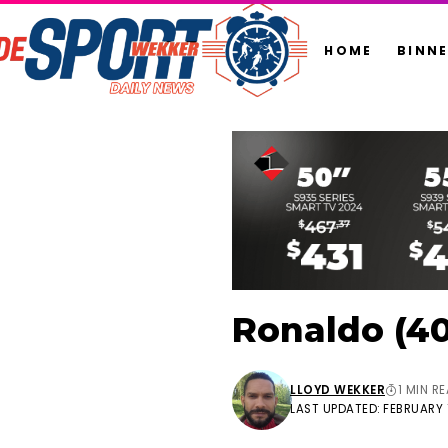
HOME
BINN
Ronaldo (40
LLOYD WEKKER
1 MIN R
LAST UPDATED: FEBRUARY 1