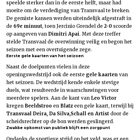
speelde sterker dan in de eerste helft, maar had
moeite om de verdediging van Transvaal te breken.
De gemiste kansen werden uiteindelijk afgestraft in
de
69e minuut
, toen Jercinio Grendel de
2-0
scoorde
op aangeven van
Dimitri Apai
. Met deze treffer
stelde Transvaal de overwinning veilig en begon het
seizoen met een overtuigende zege.
Eerste gele kaarten van het seizoen
Naast de doelpunten vielen in deze
openingswedstrijd ook de eerste
gele kaarten
van
het seizoen. De wedstrijd kende enkele stevige
duels, wat resulteerde in waarschuwingen voor
meerdere spelers. Aan de kant van
Leo Victor
kregen
Beeldstroo
en
Blatz
een gele kaart, terwijl bij
Transvaal
Deira, Da Silva,Schall en Artist
door de
scheidsrechter op de bon werden geslingerd.
Zwakke opkomst van publiek blijft een zorgpunt
Ondanks de sportieve strijd op het veld, was er een